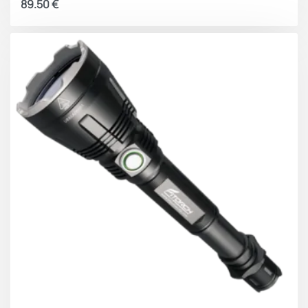
89.50
€
Μπαταρία: Ενσωματωμένη Li-ion 1100mAh
Διαστάσεις: 108 × 34 × 17 mm
Βάρος: 114 g
Συμπαγής, προηγμένος και ιδιαίτερα πρακτικός, ο
NITECORE EDC09 αποτελεί ιδανική επιλογή για όσους
απαιτούν ποιοτικό φωτισμό EDC με ακρίβεια
χρώματος και ευελιξία.