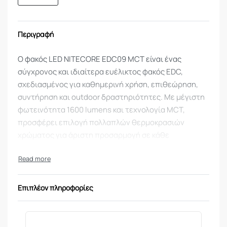
Περιγραφή
Ο φακός LED NITECORE EDC09 MCT είναι ένας
σύγχρονος και ιδιαίτερα ευέλικτος φακός EDC,
σχεδιασμένος για καθημερινή χρήση, επιθεώρηση,
συντήρηση και outdoor δραστηριότητες. Με μέγιστη
φωτεινότητα 1600 lumens και τεχνολογία MCT,
προσφέρει επιλογή πολλαπλών θερμοκρασιών
χρώματος για άριστη προσαρμογή σε κάθε
περιβάλλον και εργασία.
Εξοπλισμένος με NiteLab MCT UHE LEDs και υψηλό
δείκτη απόδοσης χρωμάτων (CRI), αποδίδει φυσικό
Επιπλέον πληροφορίες
και ακριβή φωτισμό σε ψυχρό, ουδέτερο ή θερμό
λευκό φως. Η περιστρεφόμενη κεφαλή 102° επιτρέπει
κατευθυνόμενο φωτισμό με ακρίβεια, ενώ η