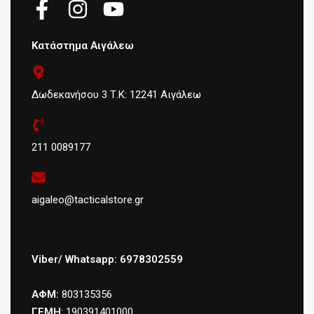
Κατάστημα Αιγάλεω
Δωδεκανήσου 3 Τ.Κ: 12241 Αιγάλεω
211 0089177
aigaleo@tacticalstore.gr
Viber/ Whatsapp: 6978302559
ΑΦΜ:
803135356
ΓΕΜΗ
: 190391401000