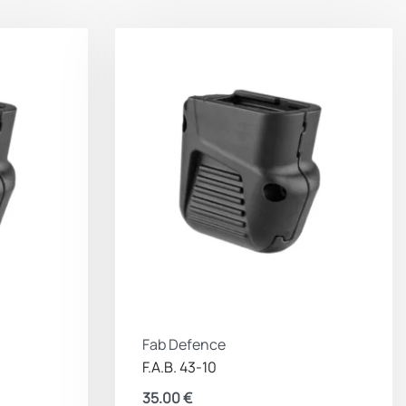
Fab Defence
F.A.B. 43-10
35.00
€