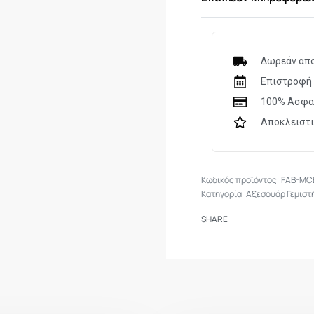
Available in black
Compatibility:
Δωρεάν απο
All 5.56×45 / 7.6
Επιστροφή 
100% Ασφα
Αποκλειστ
FAB-MC
Κατηγορία:
Αξεσουάρ Γεμιστ
SHARE