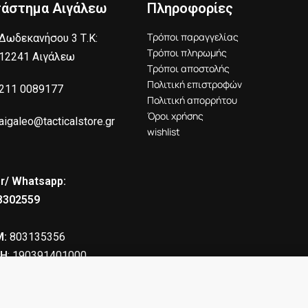
τάστημα Αιγάλεω
Πληροφορίες
Τρόποι παραγγελίας
Δωδεκανήσου 3 Τ.Κ:
Τρόποι πληρωμής
12241 Αιγάλεω
Τρόποι αποστολής
Πολιτική επιστροφών
211 0089177
Πολιτική απορρήτου
Όροι χρήσης
aigaleo@tacticalstore.gr
wishlist
r/ Whatsapp:
8302559
:
803135356
Η
: 190391401000
30.00
€