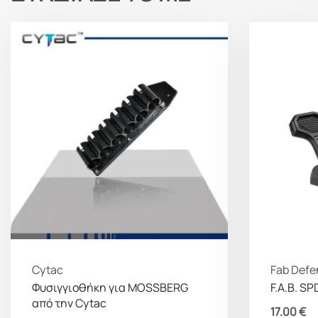
Cytac
Fab Defe
Φυσιγγιοθήκη για MOSSBERG
F.A.B. SP
από την Cytac
17.00
€