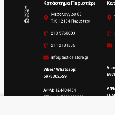
Κατάστημα Περιστέρι
Κα
Μεσολογγίου 63
Τ.Κ: 12134 Περιστέρι
210 5768003
211 2181336
info@tacticalstore.gr
Vibe
Viber/ Whatsapp:
697
6978302559
ΑΦΜ
ΑΦΜ:
124404434
ΓΕΜ
ΓΕΜΗ
: 147469103000
F.A.B. MCE