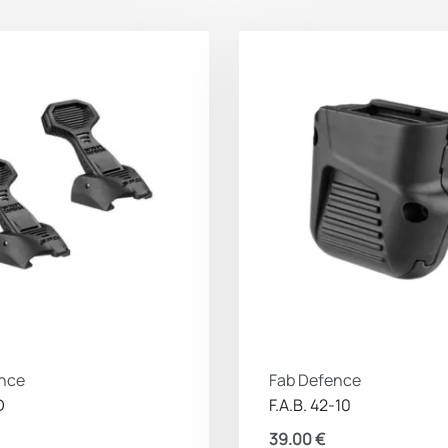
nce
Fab Defence
D
F.A.B. 42-10
39.00
€