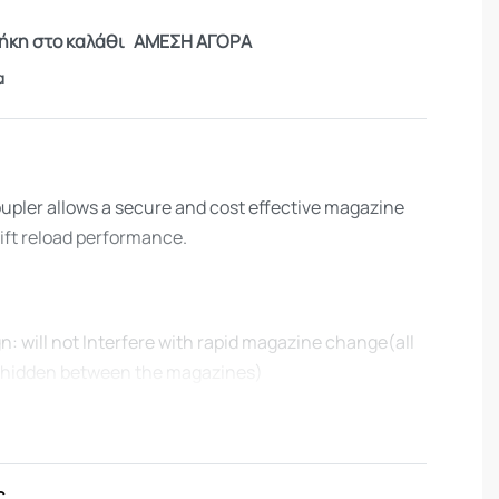
κη στο καλάθι
ΑΜΕΣΗ ΑΓΟΡΑ
α
pler allows a secure and cost effective magazine
ift reload performance.
n: will not Interfere with rapid magazine change(all
 hidden between the magazines)
ight
me operational conditions
 efficiency
ς