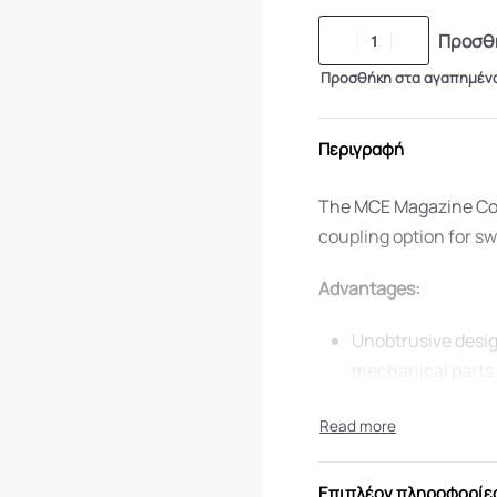
Προσθή
Προσθήκη στα αγαπημέν
Περιγραφή
The MCE Magazine Cou
coupling option for sw
Advantages:
Unobtrusive desig
mechanical parts
Durable & Lightwe
Will endure extre
Easy to install
Improves tactical
Επιπλέον πληροφορίε