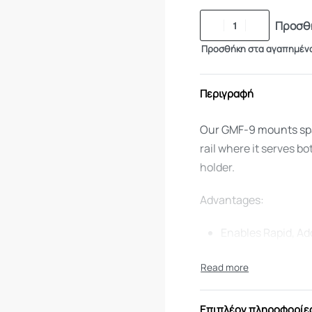
Προσθή
Προσθήκη στα αγαπημέν
Περιγραφή
Our GMF-9 mounts spar
rail where it serves b
holder.
Advantages:
Enables Rapid, A
Quick-Release Mo
Buttplate
Easy to Fit & Oper
Durable, Lightwe
Επιπλέον πληροφορίε