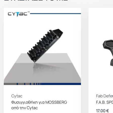
Cytac
Fab Defe
Φυσιγγιοθήκη για MOSSBERG
F.A.B. SP
από την Cytac
17.00
€