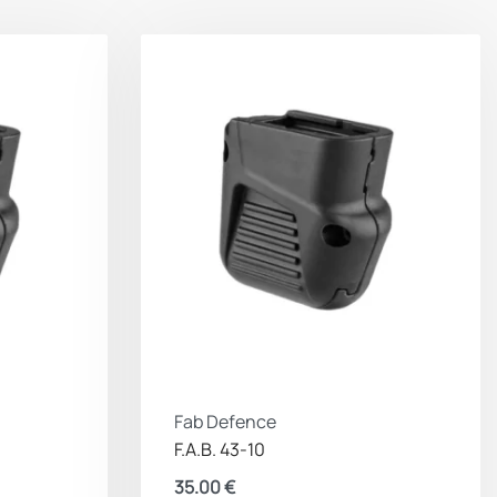
Fab Defence
F.A.B. 43-10
35.00
€