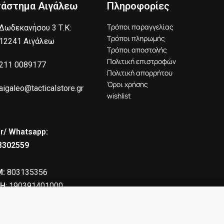
τάστημα Αιγάλεω
Πληροφορίες
Τρόποι παραγγελίας
Δωδεκανήσου 3 Τ.Κ:
Τρόποι πληρωμής
12241 Αιγάλεω
Τρόποι αποστολής
Πολιτική επιστροφών
211 0089177
Πολιτική απορρήτου
Όροι χρήσης
aigaleo@tacticalstore.gr
wishlist
r/ Whatsapp:
8302559
:
803135356
Η
: 190391401000
30.00
€