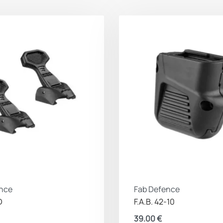
nce
Fab Defence
D
F.A.B. 42-10
39.00
€