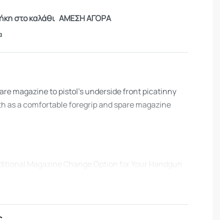
κη στο καλάθι
ΑΜΕΣΗ ΑΓΟΡΑ
α
e magazine to pistol’s underside front picatinny
oth as a comfortable foregrip and spare magazine
dditional Magazine Change Option for Your Handgun
unting Device Attaches to Spare Magazine
ate
ight Polymer Construction
ς