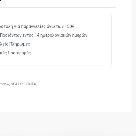
Tactical Pistol Performance
στολή για παραγγελίες άνω των 150€
Jericho, CZ, Beretta, Tanfoglio .
Προϊόντων εντός 14 ημερολογιακών ημερών
λείς Πληρωμες
NS
ικές Προσφορές
18 gr
29 mm
τήρων
,
ΝΕΑ ΠΡΟΙΟΝΤΑ
17 mm
52 mm