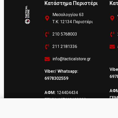
Κατάστημα Περιστέρι
Κα
Μεσολογγίου 63
Τ.Κ: 12134 Περιστέρι
210 5768003
211 2181336
info@tacticalstore.gr
Vibe
Viber/ Whatsapp:
697
6978302559
ΑΦΜ
ΑΦΜ:
124404434
ΓΕΜ
ΓΕΜΗ
: 147469103000
F.A.B. GMF-9