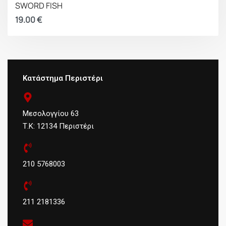
SWORD FISH
19.00
€
Κατάστημα Περιστέρι
Μεσολογγίου 63
Τ.Κ: 12134 Περιστέρι
210 5768003
211 2181336