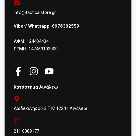
info@tacticalstore.gr
Viber/ Whatsapp: 6978302559
ΑΦΜ:
124404434
ΓΕΜΗ
: 147469103000
Κατάστημα Αιγάλεω
Δωδεκανήσου 3 Τ.Κ: 12241 Αιγάλεω
211 0089177