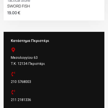
Tactical Store
SWORD FISH
19.00
€
Κατάστημα Περιστέρι
Μεσολογγίου 63
Τ.Κ: 12134 Περιστέρι
210 5768003
211 2181336