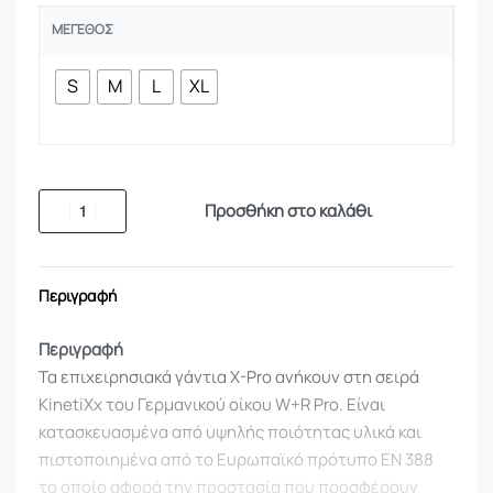
ΜΈΓΕΘΟΣ
S
M
L
XL
Προσθήκη στο καλάθι
Περιγραφή
Περιγραφή
Τα επιχειρησιακά γάντια X-Pro ανήκουν στη σειρά
KinetiXx του Γερμανικού οίκου W+R Pro. Είναι
κατασκευασμένα από υψηλής ποιότητας υλικά και
πιστοποιημένα από το Ευρωπαϊκό πρότυπο EN 388
το οποίο αφορά την προστασία που προσφέρουν