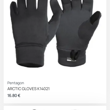
Προδιαγραφές
Υλικό κατασκευής: Συνθετικό δέρμα, ψηφιακό
δέρμα, διαπνέον ύφασμα
Αντοχή ενάντια στην τριβή: 2 (με μέγιστο 4)
Αντοχή ενάντια στην κοπή: 1 (με μέγιστο 5)
Αντοχή ενάντια στο σκίσιμο: 2 (με μέγιστο 4)
Αντοχή ενάντια στη διάτρηση: 1 (με μέγιστο 4)
Πιστοποίηση: CE EN 388
Περιεχόμενα
Ένα ζευγάρι επιχειρησιακά γάντια μάχης KinetiXx X-
Pro σε μαύρο χρώμα
Pentagon
Εγγύηση
ARCTIC GLOVES K14021
Εγγύηση κατασκευαστή ενός (1) έτους
16.80
€