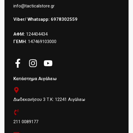
info@tacticalstore.gr
Viber/ Whatsapp: 6978302559
ΑΦΜ:
124404434
ΓΕΜΗ
: 147469103000
Κατάστημα Αιγάλεω
Δωδεκανήσου 3 Τ.Κ: 12241 Αιγάλεω
211 0089177