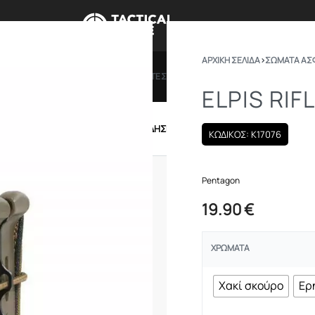
ΑΡΧΙΚΉ ΣΕΛΊΔΑ
›
ΣΩΜΑΤΑ ΑΣ
ΠΡΟΣΦΟΡΕΣ
ΔΩΡΟΚΑΡΤΕΣ
BRANDS
ΠΟΙΟ
ELPIS RIF
IRSOFT
ΕΝΔΥΣΗ – ΥΠΟΔΗΣΗ
ΕΞΟΠΛΙΣΜΟΣ
ΚΩΔΙΚΟΣ: K17076
Pentagon
19.90
€
ΧΡΏΜΑΤΑ
Χακί σκούρο
Ερ