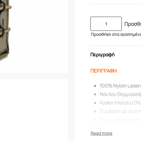
Προσθή
Προσθήκη στα αγαπημέν
Περιγραφή
ΠΕΡΙΓΡΑΦΗ
100% Nylon Lase
Νάιλον Θερμοασ
Kydex πλαίσιο (N
Συμβατή με σύστ
Ενσωματωμένο αν
γεμιστήρων
Ρυθμιζόμενο με 