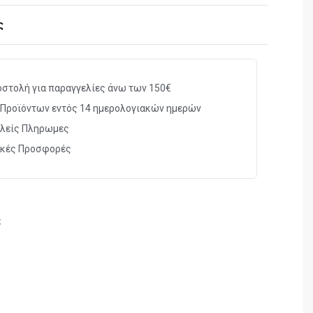
ης Bungee για γεμιστήρες
ς
στήρες διαμετρήματος 5.56mm (M16) & 7.62mm
2.5 εκ
στολή για παραγγελίες άνω των 150€
Προϊόντων εντός 14 ημερολογιακών ημερών
λείς Πληρωμες
ικές Προσφορές
ς