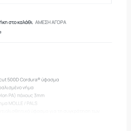
κη στο καλάθι
ΑΜΕΣΗ ΑΓΟΡΑ
α
rcut 500D Cordura® ύφασμα
φαλισμένο νήμα
ylon PA) πάχους 3mm
ημα MOLLE / PALS
τιολισθητικό ύφασμα για τη συγκράτηση των
ελαστικό κορδόνι Bungee 4mm