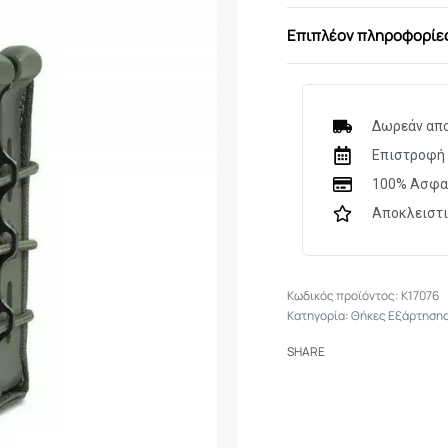
Ταχείας ανάπτυξ
Επιπλέον πληροφορίε
Συμβατή με γεμι
(G3)
ΠxΥxΒ 8.5 χ 11.5 χ 
Δωρεάν απο
Επιστροφή 
100% Ασφα
Αποκλειστ
K17076
Κατηγορία:
Θήκες Εξάρτηση
SHARE