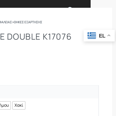
0
ΦΑΛΕΙΑΣ
›
ΘΉΚΕΣ ΕΞΆΡΤΗΣΗΣ
Ι ΕΙΜΑΣΤΕ
ΕΠΙΚΟΙΝΩΝΙΑ
LE DOUBLE K17076
EL
ΣΩΜΑΤΑ ΑΣΦΑΛΕΙΑΣ
OUTDOOR
ήμου
Χακί