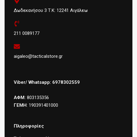
Δωδεκανήσου 3 Τ.Κ: 12241 Αιγάλεω
211 0089177
aigaleo@tacticalstore.gr
Viber/ Whatsapp: 6978302559
ΑΦΜ:
803135356
ΓΕΜΗ
: 190391401000
Πληροφορίες