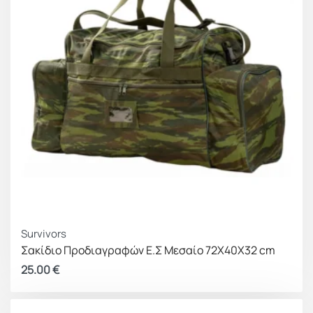
Survivors
Σακίδιο Προδιαγραφών Ε.Σ Μεσαίο 72Χ40Χ32 cm
25.00
€