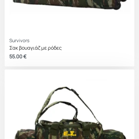
Material
100% Nylon
EUROPEAN
005309432-0002
PATENT No
Survivors
Σακ βουαγιάζ με ρόδες
55.00
€