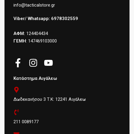
info@tacticalstore.gr
Viber/ Whatsapp: 6978302559
ΑΦΜ:
124404434
ΓΕΜΗ
: 147469103000
Κατάστημα Αιγάλεω
Δωδεκανήσου 3 Τ.Κ: 12241 Αιγάλεω
211 0089177