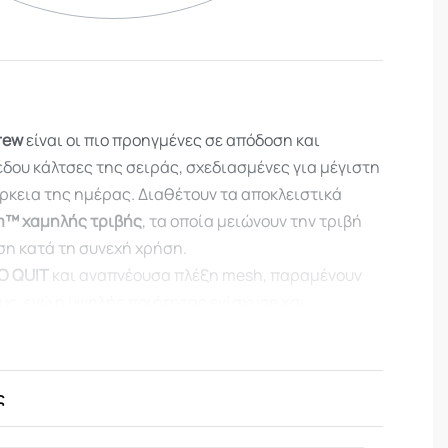
rew
είναι οι πιο προηγμένες σε απόδοση και
δου κάλτσες της σειράς, σχεδιασμένες για μέγιστη
άρκεια της ημέρας. Διαθέτουν τα αποκλειστικά
eam™ χαμηλής τριβής
, τα οποία μειώνουν την τριβή
ση κατά τη συνεχή χρήση.
O QUIT
και αναπνέουσα πλέξη mesh, παραμένουν
υς, ενώ η υψηλής ποιότητας ενίσχυση και
υν απαράμιλλη άνεση. Οι κάλτσες διαθέτουν
σης υγρασίας
και
ελέγχου οσμών
.
ς