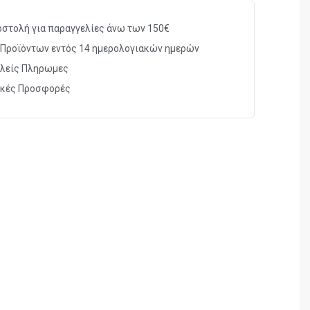
NO QUIT
στολή για παραγγελίες άνω των 150€
η mesh
Προϊόντων εντός 14 ημερολογιακών ημερών
Stream™
για μείωση τριβής
λείς Πληρωμες
ικές Προσφορές
ε φτέρνα και δάχτυλα
άρας επιπέδου
ULTRA
ίσχυση και άνετη ραφή στα δάχτυλα
ς και οσμών
λυεστέρας, 17% βαμβάκι, 6% ελαστάνη
-45