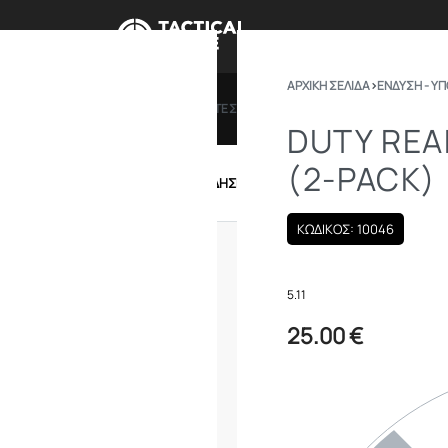
ΑΡΧΙΚΉ ΣΕΛΊΔΑ
›
ΕΝΔΥΣΗ - Υ
ΠΡΟΣΦΟΡΕΣ
ΔΩΡΟΚΑΡΤΕΣ
BRANDS
ΠΟΙΟ
DUTY REA
(2-PACK)
IRSOFT
ΕΝΔΥΣΗ – ΥΠΟΔΗΣΗ
ΕΞΟΠΛΙΣΜΟΣ
ΚΩΔΙΚΟΣ: 10046
5.11
25.00
€