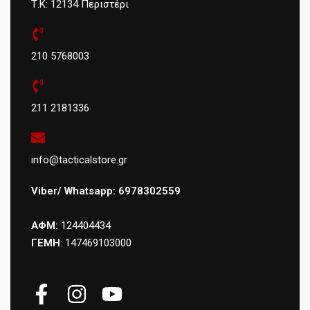
Τ.Κ: 12134 Περιστέρι
210 5768003
211 2181336
info@tacticalstore.gr
Viber/ Whatsapp: 6978302559
ΑΦΜ:
124404434
ΓΕΜΗ
: 147469103000