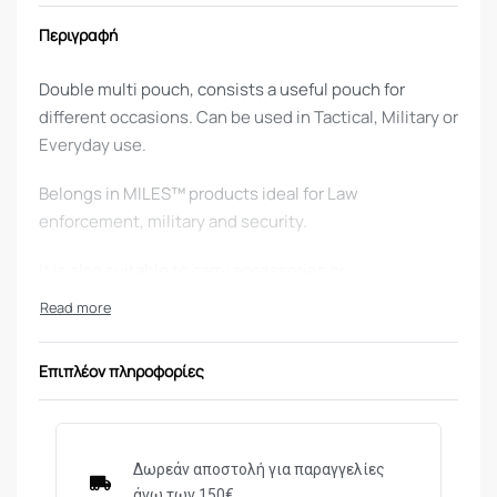
Περιγραφή
Double multi pouch, consists a useful pouch for
different occasions. Can be used in Tactical, Military or
Everyday use.
Belongs in MILES™ products ideal for Law
enforcement, military and security.
It is also suitable to carry accessories or
Grenades/flashbangs. There are hook n loop closing
flaps which keep sealed the pouches
Επιπλέον πληροφορίες
Specifications
100% Nylon 500D Cordura®
Modular MOLLE/PALS system
Δωρεάν αποστολή για παραγγελίες
UTX® Duraflex® Buckles
άνω των 150€