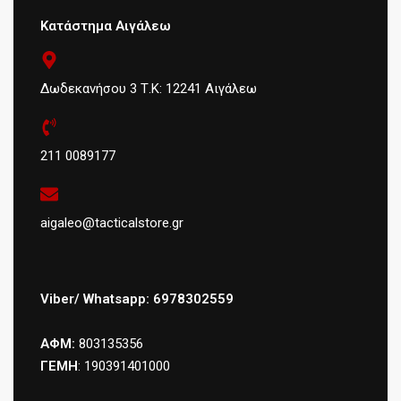
Κατάστημα Αιγάλεω
Δωδεκανήσου 3 Τ.Κ: 12241 Αιγάλεω
211 0089177
aigaleo@tacticalstore.gr
Viber/ Whatsapp: 6978302559
ΑΦΜ:
803135356
ΓΕΜΗ
: 190391401000