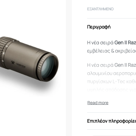
ΕΞΑΝΤΛΗΜΈΝΟ
Περιγραφή
Η νέα σειρά
Gen II Raz
εμβέλειας & ακριβεία
Η νέα σειρά
Gen II Raz
αλουμινίου αεροπορι
πυργίσκων L-Tec καθ
υψηλής απόδοσης για
Οπτικά χαρακτηριστ
Σύστημα APO:
Το
Επιπλέον πληροφορίε
χρησιμοποιεί φακ
του χρώματος σε 