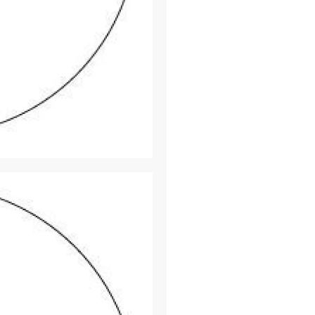
ακριβείς ρυθμίσε
Λειτουργίες άνεσης
Γρήγορης εστία
εύκολη εστίαση 
Κλείδωμα πλευρι
κλειδωμένος επι
του περιβλήματος
φωτισμού με θέσ