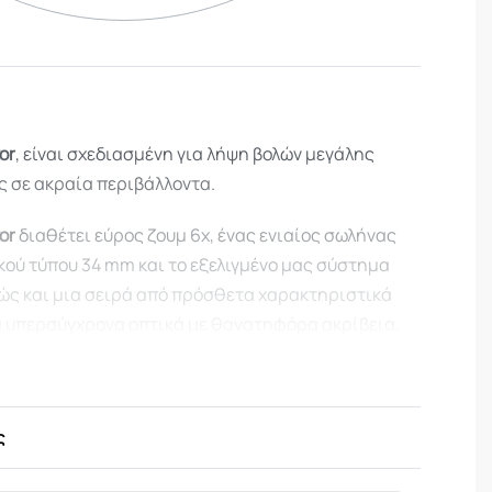
or
, είναι σχεδιασμένη για λήψη βολών μεγάλης
ς σε ακραία περιβάλλοντα.
or
διαθέτει εύρος ζουμ 6x, ένας ενιαίος σωλήνας
κού τύπου 34 mm και το εξελιγμένο μας σύστημα
ώς και μια σειρά από πρόσθετα χαρακτηριστικά
 υπερσύγχρονα οπτικά με θανατηφόρα ακρίβεια.
ικά
 σύστημα αντικειμενικών φακών Apochromatic
ς
ούς που ταιριάζουν με το δείκτη για τη διόρθωση
ολόκληρο το οπτικό φάσμα.