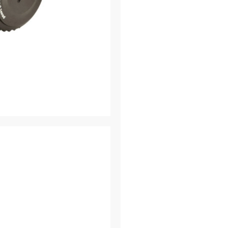
φωτός της ημέρας
μεγεθύνσεις και
Κλείδωμα φωτισμ
ρύθμιση.
Δυνατότητες κατασκ
Μέγεθος σωλήνα
ευέλικτο συνδυασ
μεγάλη ποικιλία
Μονοκόμματος σω
βελτιωμένη ακρίβ
εξασφαλίζει αντο
Α
λουμίνιο αεροπ
μπλοκ αλουμινίου
Αδιάβροχα
: Ο δα
σκόνη και τα συν