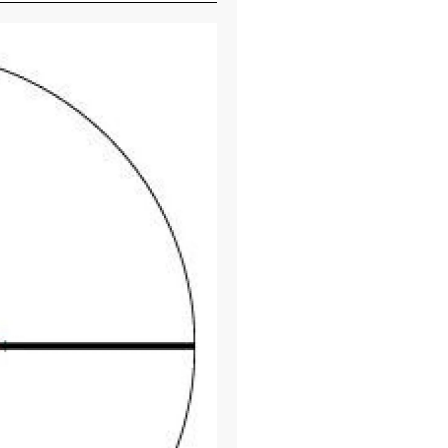
Σύστημα μείωσης
ατσάλι επιπλέει 
με έναν σκληρυμέ
επαφή χάλυβα σε
επαφής της βίδα
επαναληψιμότητα
Turret Screws
: Π
φθορά: κατεργασμ
και επεξεργασμέν
σπειρώματα βιδών
ανοχές κάτω των 
ίντσας). Εξαιρετ
Σύστημα σωλήνων
από κράμα ορείχα
για αντοχή και α
βαναδίου αντέχει
είναι γυαλισμένο