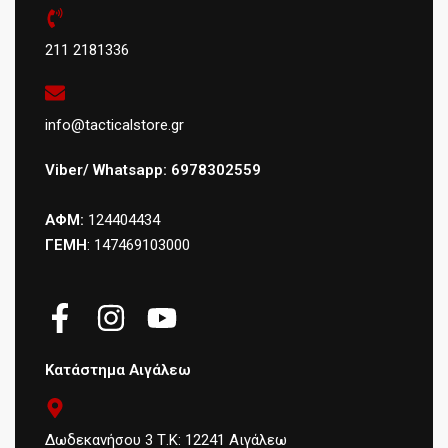
211 2181336
info@tacticalstore.gr
Viber/ Whatsapp: 6978302559
ΑΦΜ:
124404434
ΓΕΜΗ
: 147469103000
Κατάστημα Αιγάλεω
Δωδεκανήσου 3 Τ.Κ: 12241 Αιγάλεω