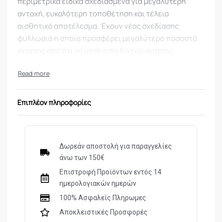
περιμετρικά ειδικά σχεδιασμένα για μεγαλύτερη
αντοχή, ευκολότερη τοποθέτηση και τέλειο
αισθητικό αποτέλεσμα. Έχουν νέας σχεδίασης
φυλλωσιά η οποία προσφέρει μεγαλύτερο ποσοστό
σκίασης από ότι τα υπόλοιπα δίχτυα σκίασης.
Το τρίγωνο έχει πλευρά
5 μέτρα
και τελικές
διαστάσεις 5x5x7μ (καμπύλη 5%)
Επιπλέον πληροφορίες
Δωρεάν αποστολή για παραγγελίες
άνω των 150€
Επιστροφή Προϊόντων εντός 14
ημερολογιακών ημερών
100% Ασφαλείς Πληρωμες
Αποκλειστικές Προσφορές