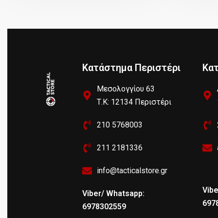
Κατάστημα Περιστέρι
Κα
Μεσολογγίου 63
Τ.Κ: 12134 Περιστέρι
210 5768003
211 2181336
info@tacticalstore.gr
Vibe
Viber/ Whatsapp:
697
6978302559