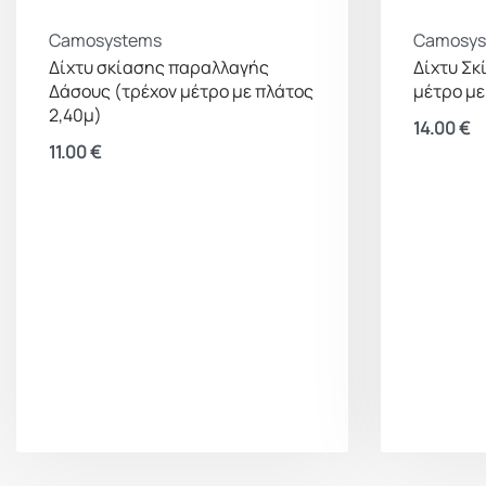
Camosystems
Camosys
Δίχτυ σκίασης παραλλαγής
Δίχτυ Σκ
Δάσους (τρέχον μέτρο με πλάτος
μέτρο με
2,40μ)
14.00
€
11.00
€