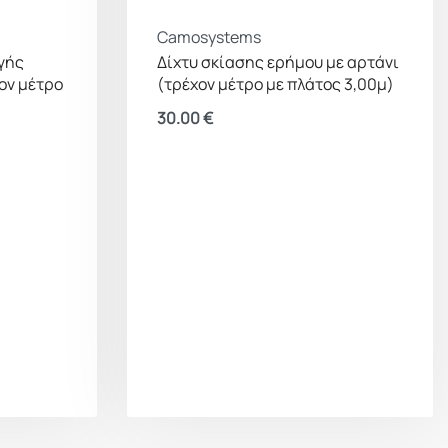
Camosystems
γής
Δίχτυ σκίασης ερήμου με αρτάνι
ον μέτρο
(τρέχον μέτρο με πλάτος 3,00μ)
30.00
€