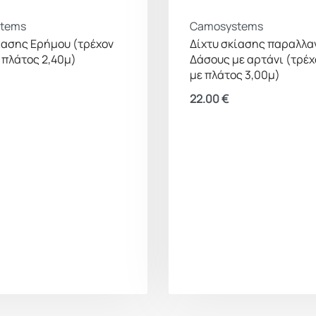
tems
Camosystems
ίασης Ερήμου (τρέχον
Δίχτυ σκίασης παραλλα
 πλάτος 2,40μ)
Δάσους με αρτάνι (τρέχ
με πλάτος 3,00μ)
22.00
€