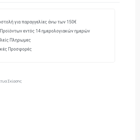
 πολύ υψηλές και σε πολύ χαμηλές θερμοκρασίες
γασία UV ώστε να μην καταστρέφετε από τις
στολή για παραγγελίες άνω των 150€
κίασης ενώ συγχρόνως επιτρέπει τον αέρα να
Προϊόντων εντός 14 ημερολογιακών ημερών
λείς Πληρωμες
 προδιαγραφές
ικές Προσφορές
 τρέχον μέτρο (10,00 ευρώ το τετραγωνικό μέτρο)
τυα Σκίασης