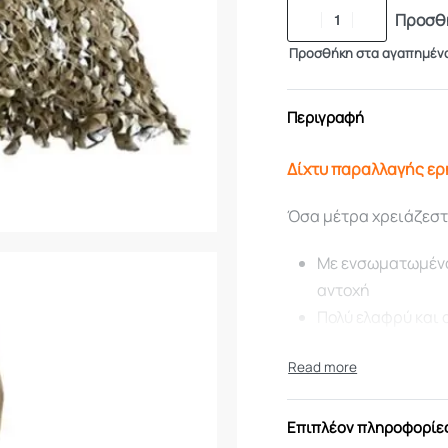
Προσθή
Προσθήκη στα αγαπημέν
Περιγραφή
Δίχτυ παραλλαγής ερ
Όσα μέτρα χρειάζεστε
Με ενσωματωμένο 
αντοχή
Πολύ ελαφρύ και 
Αδιάβροχο υλικό 
Ανθεκτικό στην μ
Ανθεκτικό στην σ
Συσκευάζετε εύκο
Επιπλέον πληροφορίε