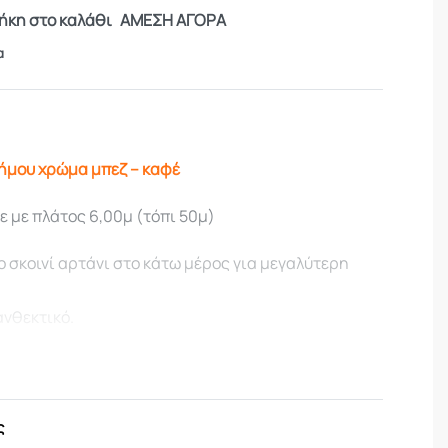
κη στο καλάθι
ΑΜΕΣΗ ΑΓΟΡΑ
α
ήμου χρώμα μπεζ – καφέ
 με πλάτος 6,00μ (τόπι 50μ)
σκοινί αρτάνι στο κάτω μέρος για μεγαλύτερη
ανθεκτικό.
που δεν απορροφάει το νερό
ούχλα
κουριά
λα και σε μικρό όγκο
ς