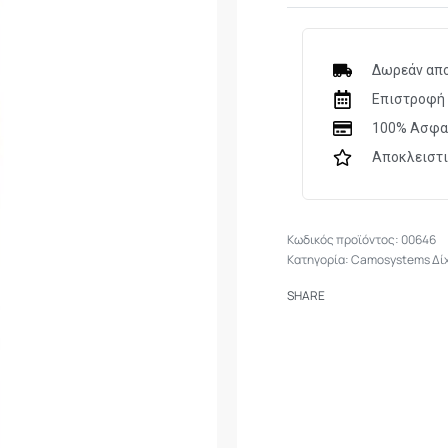
Μεγάλη αντοχή σε
Με ειδική επεξερ
ακτίνες του ηλίου
Δωρεάν απο
Μεγάλο ποσοστό σ
Επιστροφή 
περάσει
100% Ασφα
Με στρατιωτικές
Αποκλειστ
*Τιμή:
60,00 ευρώ
το
00646
Κατηγορία:
Camosystems Δίχ
SHARE