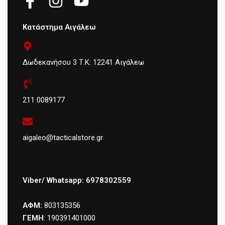
Κατάστημα Αιγάλεω
Δωδεκανήσου 3 Τ.Κ: 12241 Αιγάλεω
211 0089177
aigaleo@tacticalstore.gr
Viber/ Whatsapp: 6978302559
ΑΦΜ:
803135356
ΓΕΜΗ
: 190391401000