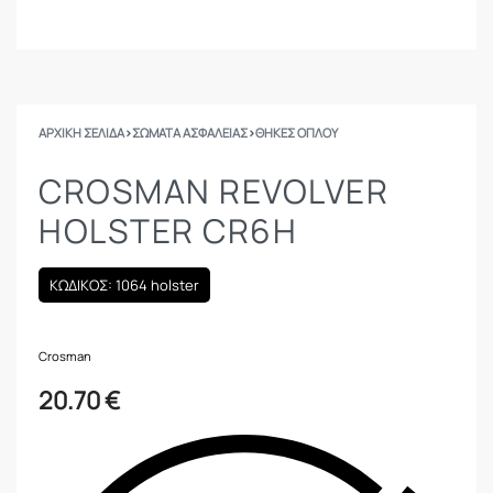
ΑΡΧΙΚΉ ΣΕΛΊΔΑ
›
ΣΩΜΑΤΑ ΑΣΦΑΛΕΙΑΣ
›
ΘΉΚΕΣ ΌΠΛΟΥ
CROSMAN REVOLVER
HOLSTER CR6H
ΚΩΔΙΚΟΣ: 1064 holster
Crosman
20.70
€