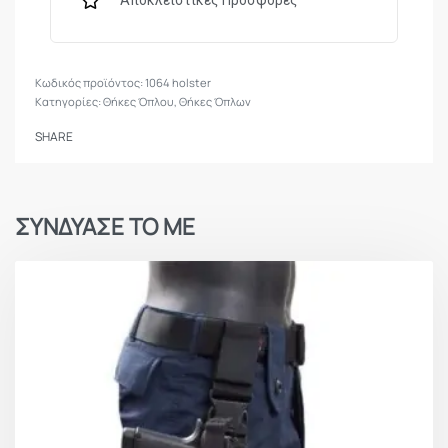
Αποκλειστικές Προσφορές
1064 holster
Κατηγορίες:
Θήκες Όπλου
,
Θήκες Όπλων
SHARE
ΣΥΝΔΥΑΣΕ ΤΟ ΜΕ