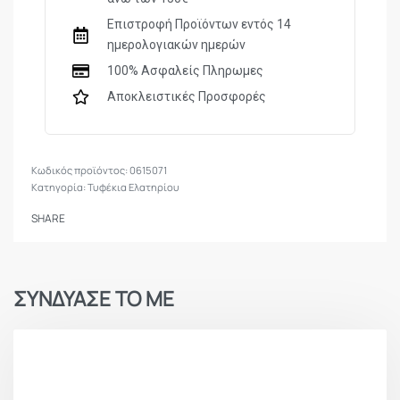
ΜΕ ΧΕΙΡΟΚΙΝΗΤΗ ΠΟΜΠΑ
ΜΗΧΑΝΙΣΜΟΣ
ΑΕΡΟΣ
Επιστροφή Προϊόντων εντός 14
ημερολογιακών ημερών
ΚΟNΤΑΚΙ
Συνθετικό, ρυθμιζόμενο
100% Ασφαλείς Πληρωμες
ΠΑΠΙΑ
Συνθετική
Αποκλειστικές Προσφορές
ΒΑΡΟΣ
1.674kgr
ΜΗΚΟΣ ΟΠΛΟΥ
85cm
0615071
Κατηγορία:
Τυφέκια Ελατηρίου
ΤΑΧΥΤΗΤΑ
210 m/s
SHARE
ΕΙΔΟΣ
BB’s/ Διαβολό
ΒΛΗΜΑΤΟΣ
ΣΥΝΔΥΑΣΕ ΤΟ ΜΕ
Έχει πλαστικό κοντάκι με
πιστολοειδή λαβή,
ΑΛΛΑ
κλισιοσκόπιο & ρυθμιζόμενα
ΧΑΡΑΚΤΗΡΙΣΤΙΚΑ
σκοπευτικά, ράγα στη βάση
και την πάπια & επιπλέον