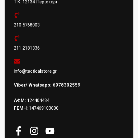
Τ.Κ: 12134 Περιστέρι
210 5768003
211 2181336
info@tacticalstore.gr
Viber/ Whatsapp: 6978302559
ΑΦΜ:
124404434
ΓΕΜΗ
: 147469103000