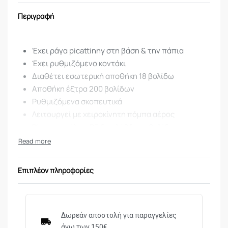
Περιγραφή
Έχει ράγα picattinny στη βάση & την πάπια
Έχει ρυθμιζόμενο κοντάκι
Διαθέτει εσωτερική αποθήκη 18 βολίδω
Αποθήκη έξτρα 200 βολίδων
Ρυθμιζόμενα σκοπευτικά
Λειτουργεί με χειροκίνητη πόμπα αέρος
Ρίχνει ατσάλινα ΒΒ & μολύβδινες βολίδες.
Επιπλέον πληροφορίες
ΜΟΝΤΕΛΟ/
Μ4-177
ΤΥΠΟΣ
ΔΙΑΜΕΤΡΗΜΑ
4,5mm
Δωρεάν αποστολή για παραγγελίες
άνω των 150€