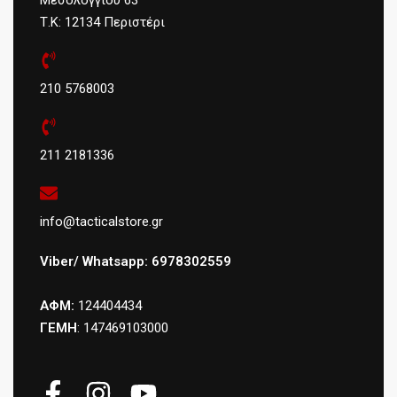
Τ.Κ: 12134 Περιστέρι
210 5768003
211 2181336
info@tacticalstore.gr
Viber/ Whatsapp: 6978302559
ΑΦΜ:
124404434
ΓΕΜΗ
: 147469103000