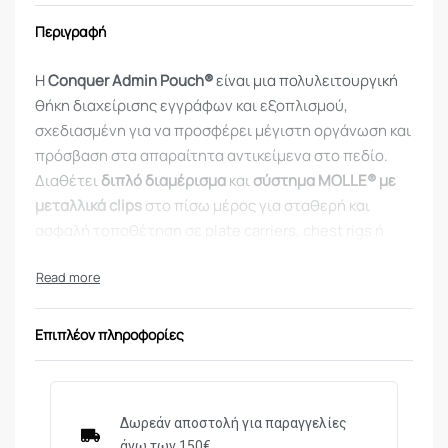
Περιγραφή
Η
Conquer Admin Pouch®
είναι μια πολυλειτουργική
θήκη διαχείρισης εγγράφων και εξοπλισμού,
σχεδιασμένη για να προσφέρει μέγιστη οργάνωση και
πρόσβαση στα απαραίτητα αντικείμενα στο πεδίο.
Διαθέτει
διπλό διαμέρισμα
και
σύστημα MOLLE® με
μεταλλικά clips
στο πίσω μέρος για σταθερή και
ασφαλή τοποθέτηση σε plate carriers, chest rigs ή
σακίδια.
Η θήκη συνδυάζει λειτουργικότητα και αντοχή,
αποτελώντας ιδανική επιλογή για επαγγελματική
Επιπλέον πληροφορίες
χρήση, airsoft ή outdoor δραστηριότητες.
Τεχνικά Χαρακτηριστικά
Δωρεάν αποστολή για παραγγελίες
Διπλή θήκη (κύρια και μπροστινή) για οργάνωση
άνω των 150€