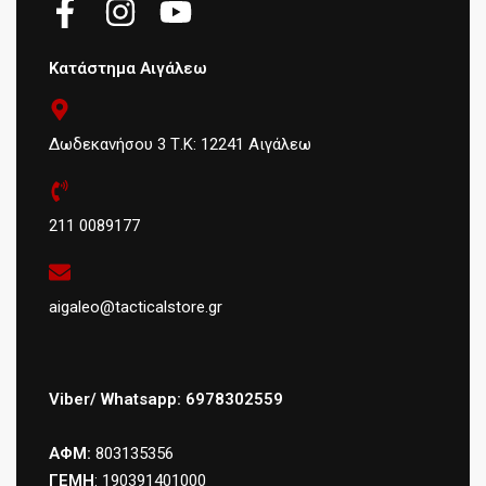
Κατάστημα Αιγάλεω
Δωδεκανήσου 3 Τ.Κ: 12241 Αιγάλεω
211 0089177
aigaleo@tacticalstore.gr
Viber/ Whatsapp: 6978302559
ΑΦΜ:
803135356
ΓΕΜΗ
: 190391401000