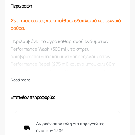
Περιγραφή
Σετ προστασίας για υπαίθριο εξοπλισμό και τεχνικά
ρούχα.
Περιλαμβάνει το υγρό καθαρισμού ενδυμάτων
Performance Wash (300 ml), το σπρέι
αδιαβροχοποίησης και συντήρησης ενδυμάτων
Performance Repel (275 ml) και ένα μπουκάλι 60ml
του καθαριστικού Active Wash για την απομάκρυνση
οσμών.
Επιπλέον πληροφορίες
Δωρεάν αποστολή για παραγγελίες
άνω των 150€