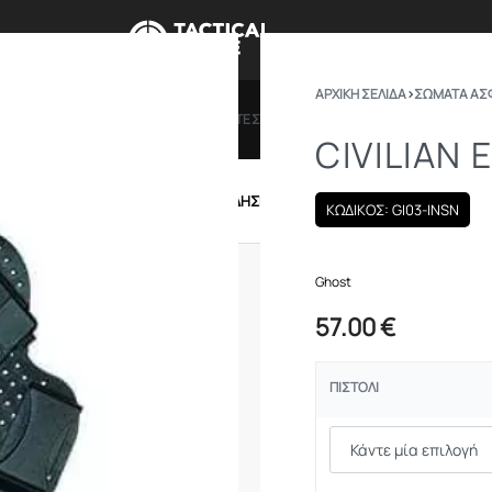
ΑΡΧΙΚΉ ΣΕΛΊΔΑ
›
ΣΩΜΑΤΑ ΑΣ
ΠΡΟΣΦΟΡΕΣ
ΔΩΡΟΚΑΡΤΕΣ
BRANDS
ΠΟΙΟ
CIVILIAN
IRSOFT
ΕΝΔΥΣΗ – ΥΠΟΔΗΣΗ
ΕΞΟΠΛΙΣΜΟΣ
ΚΩΔΙΚΟΣ: GI03-INSN
Ghost
57.00
€
ΠΙΣΤΌΛΙ