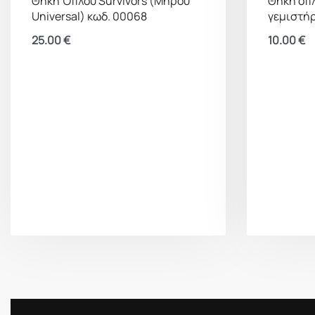
Θήκη Όπλου Survivors (Μηρού
Θήκη όπλ
Universal) κωδ. 00068
γεμιστή
25.00
€
10.00
€