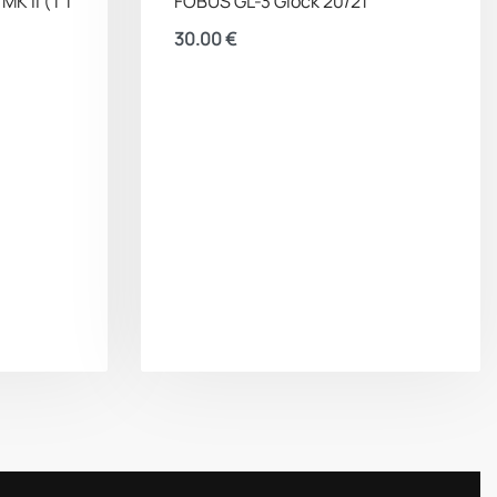
MK II (TT
FOBUS GL-3 Glock 20/21
30.00
€