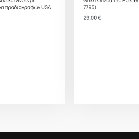
ου Survivors με
Θήκη Όπλου Tac Holster 
ρα προδιαγραφών USA
7795)
29.00
€