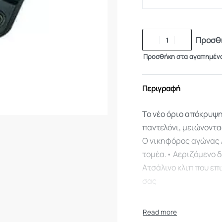
Προσθή
Προσθήκη στα αγαπημέν
Περιγραφή
Το νέο όριο απόκρυψη
παντελόνι, μειώνοντ
Ο νικηφόρος αγώνας 
τομέα.• Αεριζόμενο 
Ατσάλινο κλιπ που επ
σας