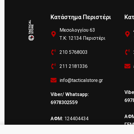
Κατάστημα Περιστέρι
Κα
Μεσολογγίου 63
Τ.Κ: 12134 Περιστέρι
210 5768003
211 2181336
info@tacticalstore.gr
Vibe
Viber/ Whatsapp:
697
6978302559
ΑΦΜ
ΑΦΜ:
124404434
ΓΕΜ
ΓΕΜΗ
: 147469103000