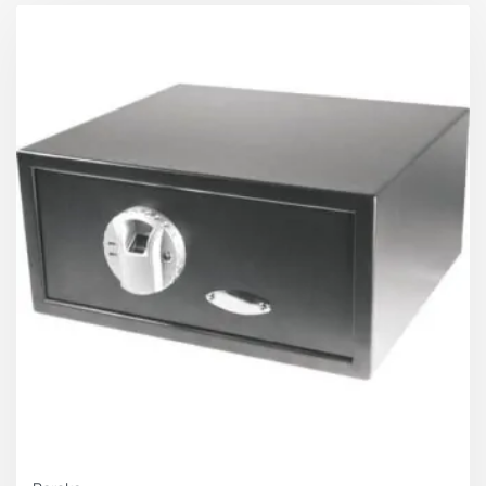
Internal dimensions, mm *
Height288 mm
Width411 mm
Depth137 mm
* Tolerance for the specified dimensions is allowed +/-
3 mm.
General *
Internal volume, L16
Weight, kg24
Door metal thickness, mm10
Burglar resistanceS2 security class EN 14450
Locking systemthree-sided bolt locking system (4
active chromized bolts diameter 25mm)
Lock typemechanical combination lock La GARD (USA)
VdS class 1
Coating typepowder paint coating
Colorgrey (RAL 7040, RAL 7035)