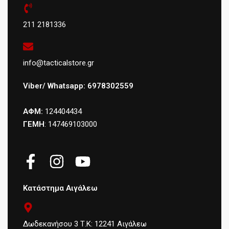
211 2181336
info@tacticalstore.gr
Viber/ Whatsapp: 6978302559
ΑΦΜ:
124404434
ΓΕΜΗ
: 147469103000
Κατάστημα Αιγάλεω
Δωδεκανήσου 3 Τ.Κ: 12241 Αιγάλεω