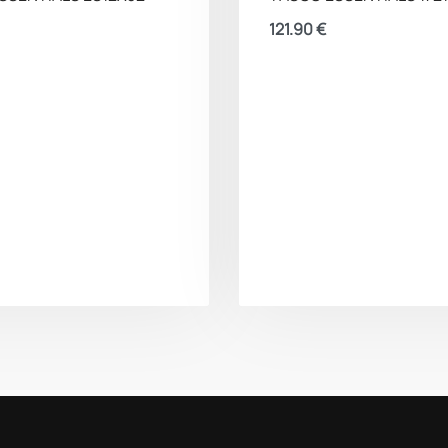
121.90
€