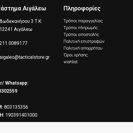
τάστημα Αιγάλεω
Πληροφορίες
Τρόποι παραγγελίας
Δωδεκανήσου 3 Τ.Κ:
Τρόποι πληρωμής
12241 Αιγάλεω
Τρόποι αποστολής
Πολιτική επιστροφών
211 0089177
Πολιτική απορρήτου
Όροι χρήσης
aigaleo@tacticalstore.gr
wishlist
r/ Whatsapp:
8302559
:
803135356
Η
: 190391401000