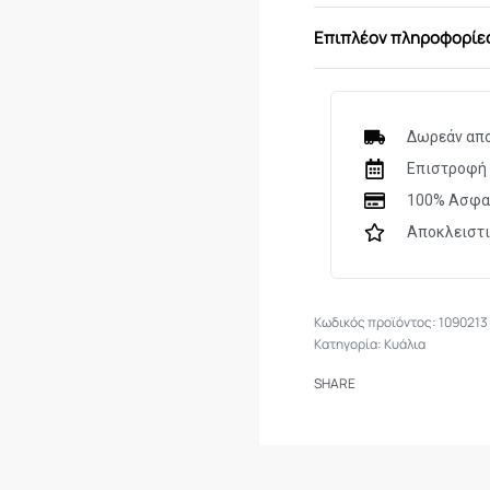
Χαρακτηριστικά
Επιπλέον πληροφορίε
ΜΟΝΤΕΛΟ/ΤΥΠΟ
ΜΕΓΕΘΥΝΣΗ
12x
ΔΙΑΜΕΤΡΟΣ ΦΑΚ
Δωρεάν απο
Επιστροφή 
ΑΔΙΑΒΡΟΧΑ
ΟΧΙ
100% Ασφα
ΤΥΠΟΣ ΠΡΙΣΜΑΤ
Αποκλειστ
ΕΠΙΣΤΡΩΣΗ ΦΑΚ
ΟΠΤΙΚΟ ΕΥΡΟΣ (
1090213
ΒΑΡΟΣ
805gr
Κατηγορία:
Κυάλια
SHARE