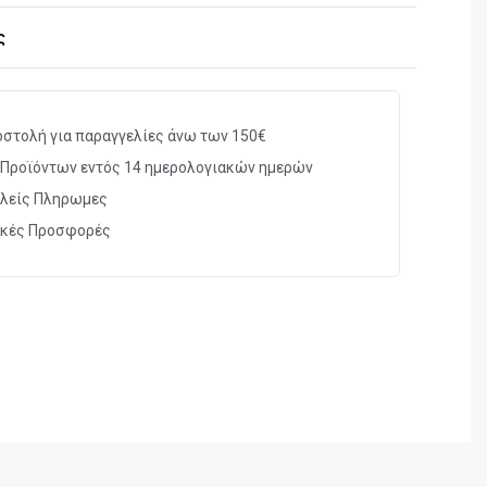
ς
Σ
PWV1250
ΟΥ
στολή για παραγγελίες άνω των 150€
50mm
Προϊόντων εντός 14 ημερολογιακών ημερών
λείς Πληρωμες
ΟΣ
Porro
ικές Προσφορές
ΩΝ
ΒΚ-7 Πολλαπλή
ΣΤΑ 1000m)
80m