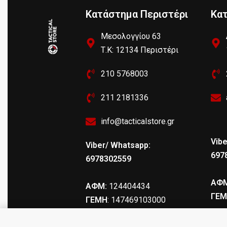
Κατάστημα Περιστέρι
Κα
Μεσολογγίου 63
Τ.Κ: 12134 Περιστέρι
210 5768003
211 2181336
info@tacticalstore.gr
Vibe
Viber/ Whatsapp:
697
6978302559
ΑΦΜ
ΑΦΜ:
124404434
ΓΕΜ
ΓΕΜΗ
: 147469103000