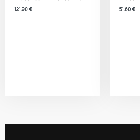
121.90
€
51.60
€