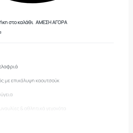
κη στο καλάθι
ΑΜΕΣΗ ΑΓΟΡΑ
α
 ελαφριά
ς με επικάλυψη καουτσούκ
αύγεια
 συναυλίες & αθλητικά γεγονότα
ήκη & λουράκι.