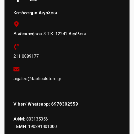
Κατάστημα Αιγάλεω
Δωδεκανήσου 3 Τ.Κ: 12241 Αιγάλεω
211 0089177
aigaleo@tacticalstore.gr
Viber/ Whatsapp: 6978302559
ΑΦΜ:
803135356
ΓΕΜΗ
: 190391401000