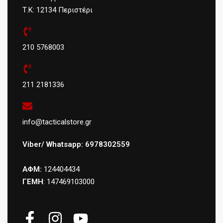
Τ.Κ: 12134 Περιστέρι
210 5768003
211 2181336
info@tacticalstore.gr
Viber/ Whatsapp: 6978302559
ΑΦΜ:
124404434
ΓΕΜΗ
: 147469103000