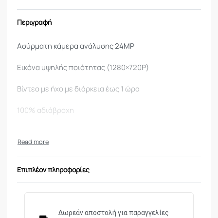
Περιγραφή
Ασύρματη κάμερα ανάλυσης 24ΜΡ
Εικόνα υψηλής ποιότητας (1280×720Ρ)
Βίντεο με ήχο με διάρκεια έως 1 ώρα
100% αδιάβροχη
Αυτόματη αναγνώριση μέρας-νύχτας
Δυνατότητα νυχτερινής λήψης (αυτόματο φλας 48
LED, μέχρι 24m)
Επιπλέον πληροφορίες
Ενσωματωμένο ασπρόμαυρο LCD πάνελ ενδείξεων &
προβολών
Δωρεάν αποστολή για παραγγελίες