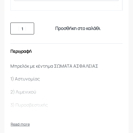
Προσθήκη στο καλάθι
Περιγραφή
Μπρελόκ με κέντημα ΣΩΜΑΤΑ ΑΣΦΑΛΕΙΑΣ
1) Αστυνομίας
2) Λιμενικού
3) Πυροσβεστικής
4) Ειδικοί Φρουροί
5) Σωφρονιστική Υπηρεσία , Υ.Ε.Φ.Κ.Κ