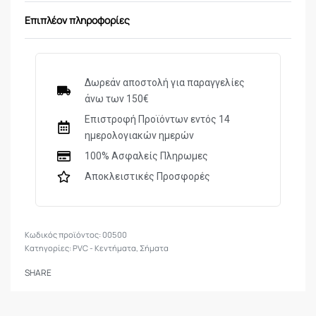
Επιπλέον πληροφορίες
6) Ο.Π.Κ.Ε., Ε.Κ.Α.Μ., Ε.Μ.Α.Κ
7) Πυροσβεστικής Εθελοντών (μπλε)
Δωρεάν αποστολή για παραγγελίες
8) ΕΚΑΒ
άνω των 150€
9) SECURITY
Επιστροφή Προϊόντων εντός 14
ημερολογιακών ημερών
100% Ασφαλείς Πληρωμες
Αποκλειστικές Προσφορές
00500
Κατηγορίες:
PVC - Κεντήματα
,
Σήματα
SHARE