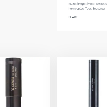
103804
Κατηγορίες:
Τσοκ
,
Τσοκάκια
SHARE