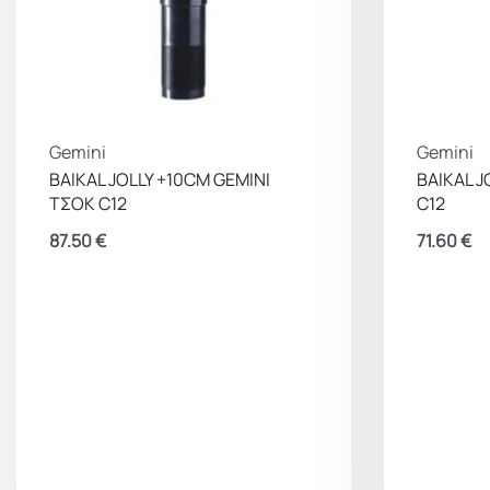
Gemini
Gemini
BAIKAL JOLLY +10CM GEMINI
BAIKAL J
ΤΣΟΚ C12
C12
87.50
€
71.60
€