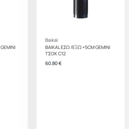
Baikal
 GEMINI
BAIKAL ΕΣΩ /ΕΞΩ +5CM GEMINI
ΤΣΟΚ C12
60.80
€