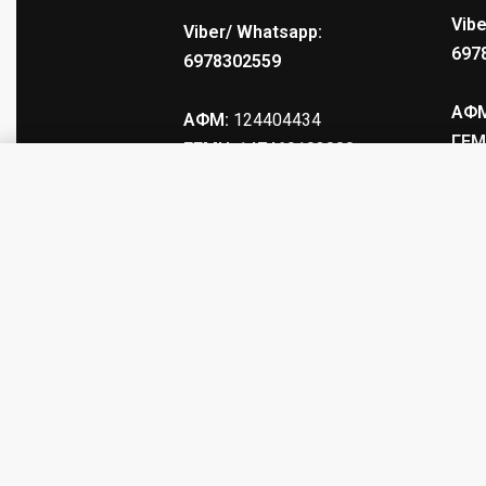
Vibe
Viber/ Whatsapp:
697
6978302559
ΑΦΜ
ΑΦΜ:
124404434
ΓΕΜ
ΓΕΜΗ
: 147469103000
BREDA, FABARM ΕΞΩΤΕΡΙΚΟ XF 14
© tacticalstore.gr. All rights reserved.
Produced by
eTouch