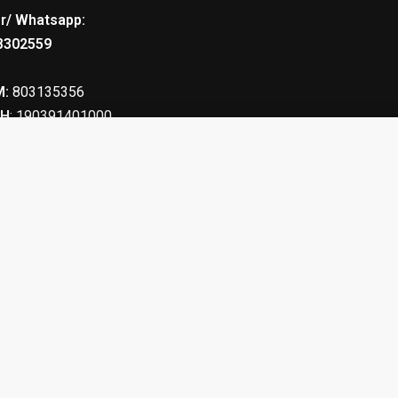
r/ Whatsapp:
8302559
:
803135356
Η
: 190391401000
,3cm GEMINI ΤΣΟΚ C12
62.50
€