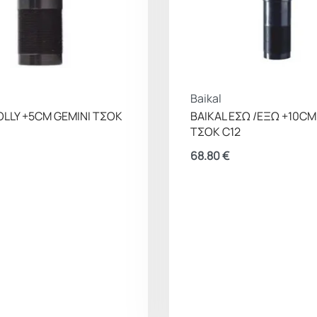
Baikal
OLLY +5CM GEMINI ΤΣΟΚ
BAIKAL ΕΣΩ /ΕΞΩ +10CM
ΤΣΟΚ C12
68.80
€