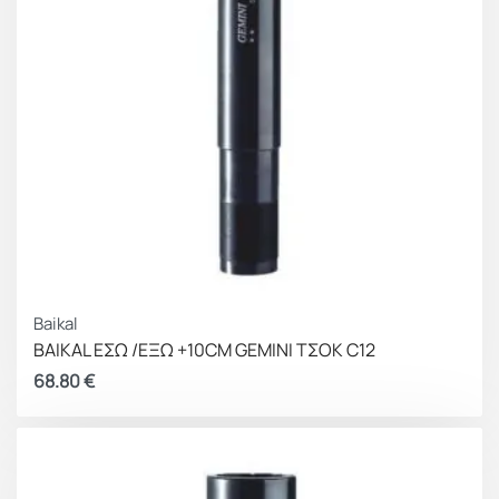
Baikal
BAIKAL ΕΣΩ /ΕΞΩ +10CM GEMINI ΤΣΟΚ C12
68.80
€