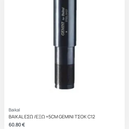
Baikal
BAIKAL ΕΣΩ /ΕΞΩ +5CM GEMINI ΤΣΟΚ C12
60.80
€