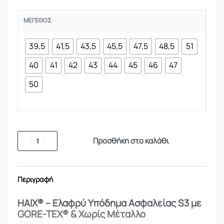
ΜΈΓΕΘΟΣ
39,5
41,5
43,5
45,5
47,5
48,5
51
40
41
42
43
44
45
46
47
50
Προσθήκη στο καλάθι
Περιγραφή
HAIX® – Ελαφρύ Υπόδημα Ασφαλείας S3 με
GORE-TEX® & Χωρίς Μέταλλο