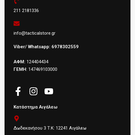
211 2181336
info@tacticalstore.gr
Viber/ Whatsapp: 6978302559
ΑΦΜ:
124404434
ΓΕΜΗ
: 147469103000
Κατάστημα Αιγάλεω
Δωδεκανήσου 3 Τ.Κ: 12241 Αιγάλεω