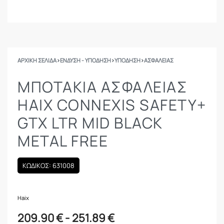
ΑΡΧΙΚΉ ΣΕΛΊΔΑ
›
ΕΝΔΥΣΗ - ΥΠΟΔΗΣΗ
›
ΥΠΟΔΗΣΗ
›
ΑΣΦΑΛΕΊΑΣ
ΜΠΟΤΆΚΙΑ ΑΣΦΑΛΕΊΑΣ
HAIX CONNEXIS SAFETY+
GTX LTR MID BLACK
METAL FREE
ΚΩΔΙΚΟΣ: 631008
Haix
209.90
€
251.89
€