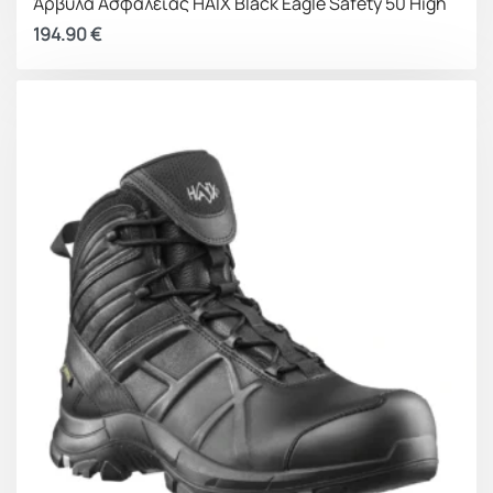
Άρβυλα Ασφαλείας HAIX Black Eagle Safety 50 High
194.90
€