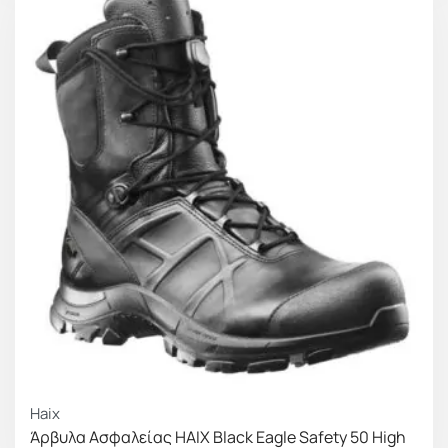
δυσάρεστες οσμές που προκαλούνται από
βακτήρια
Είναι σχεδιασμένα σύμφωνα με την τεχνολογία
Vario Wide Fit System
Έχουν ελαφριά σόλα, κατασκευασμένη από έναν
ειδικό συνδυασμό καουτσούκ και πολυουρεθάνης
(PU)
Αδιάβροχη προστασία τριών στρώσεων
μεμβράνης GORE-TEX®, GORE-TEX® Extended
Σόλα σχεδιασμένη για ενισχυμένη στήριξη από τα
δάχτυλα έως τις φτέρνες, είναι ανθεκτική στις
τριβές, προσφέρει εξαιρετική
αντιολισθητικότητα (SRC) και σταθερό πάτημα
Αποτρέπει την εισχώρηση νερού (WR), λαδιών
και καυσίμων, παρέχει εξαιρετική μόνωση από το
κρύο (CI) αλλά και από τη ζέστη (FI) ενώ αντέχει
σε θερμοκρασίες 300˚C για εξήντα (60)
Haix
δευτερόλεπτα (HRO)
Άρβυλα Ασφαλείας HAIX Black Eagle Safety 50 High