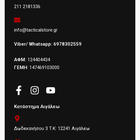
211 2181336
info@tacticalstore.gr
Viber/ Whatsapp: 6978302559
ΑΦΜ:
124404434
ΓΕΜΗ
: 147469103000
Κατάστημα Αιγάλεω
Δωδεκανήσου 3 Τ.Κ: 12241 Αιγάλεω