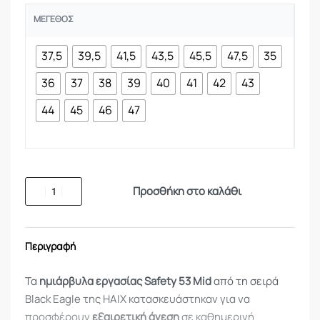
ΜΈΓΕΘΟΣ
37,5
39,5
41,5
43,5
45,5
47,5
35
36
37
38
39
40
41
42
43
44
45
46
47
Προσθήκη στο καλάθι
Περιγραφή
Τα
ημιάρβυλα εργασίας Safety 53 Mid
από τη σειρά
Black Eagle της HAIX κατασκευάστηκαν για να
προσφέρουν
εξαιρετική άνεση
σε καθημερινή