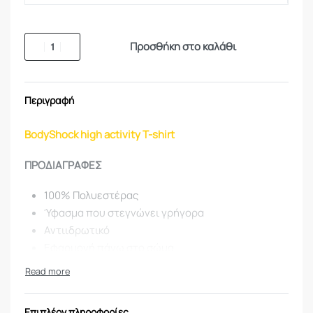
Προσθήκη στο καλάθι
Περιγραφή
BodyShock high activity T-shirt
ΠΡΟΔΙΑΓΡΑΦΕΣ
100% Πολυεστέρας
Ύφασμα που στεγνώνει γρήγορα
Αντιιδρωτικό
Εφαρμογή πάνω στο σώμα
Επίπεδες ραφές
Ενιαία φιλέτα κάτω από τα χέρια
Επιπλέον πληροφορίες