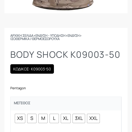
ΑΡΧΙΚΉ ΣΕΛΊΔΑ
›
ΕΝΔΥΣΗ - ΥΠΟΔΗΣΗ
›
ΕΝΔΥΣΗ
›
ΙΣΟΘΕΡΜΙΚΆ / ΘΕΡΜΟΕΣΏΡΟΥΧΑ
BODY SHOCK K09003-50
ΚΩΔΙΚΟΣ: K09003-50
Pentagon
ΜΈΓΕΘΟΣ
XS
S
M
L
XL
3XL
XXL