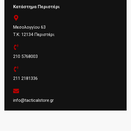
Κατάστημα Περιστέρι
Μεσολογγίου 63
Τ.Κ: 12134 Περιστέρι
210 5768003
211 2181336
info@tacticalstore.gr
Viber/ Whatsapp: 6978302559
ΑΦΜ:
124404434