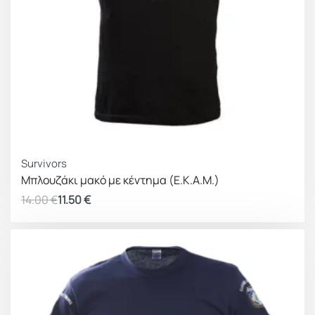
ΚΕΡΔΟΣ 2.50 €
Survivors
Μπλουζάκι μακό με κέντημα (Ε.Κ.Α.Μ.)
14.00
€
11.50
€