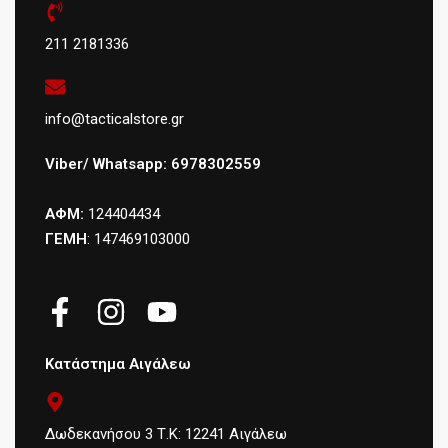
211 2181336
info@tacticalstore.gr
Viber/ Whatsapp: 6978302559
ΑΦΜ:
124404434
ΓΕΜΗ
: 147469103000
Κατάστημα Αιγάλεω
Δωδεκανήσου 3 Τ.Κ: 12241 Αιγάλεω