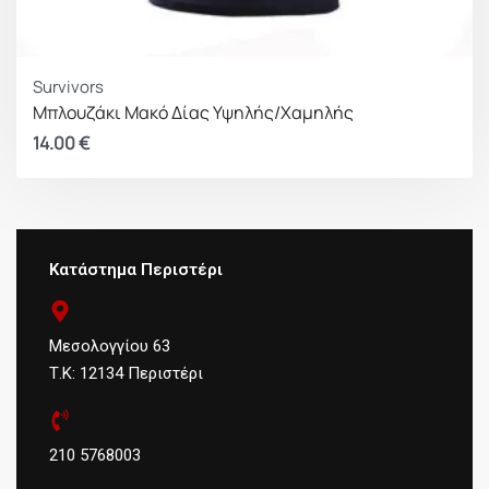
Survivors
Μπλουζάκι Μακό Δίας Υψηλής/Χαμηλής
14.00
€
Κατάστημα Περιστέρι
Μεσολογγίου 63
Τ.Κ: 12134 Περιστέρι
210 5768003