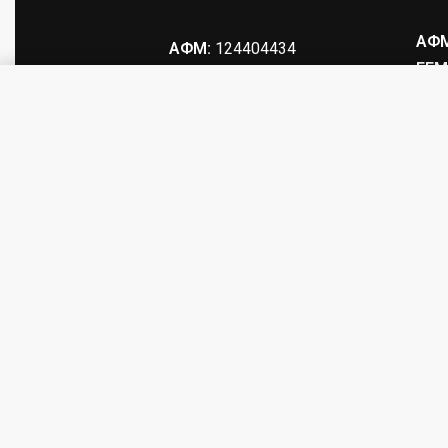
ΑΦΜ
ΑΦΜ:
124404434
ΓΕΜ
ΓΕΜΗ
: 147469103000
Μπλουζάκι Πόλο βαμβακερό κοντ
© tacticalstore.gr. All rights reserved.
Produced by
eTouch