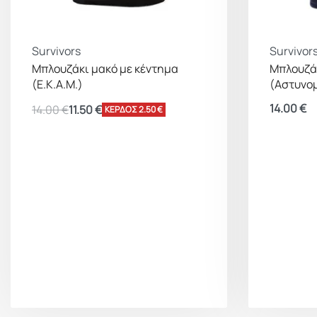
Survivors
Survivor
Μπλουζάκι μακό με κέντημα
Μπλουζάκ
(Ε.Κ.Α.Μ.)
(Αστυνο
14.00
€
14.00
€
11.50
€
ΚΕΡΔΟΣ 2.50 €