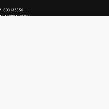
:
803135356
Η
: 190391401000
ομάνικο με κέντημα Αστυνομίας