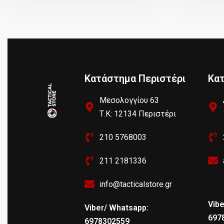
Κατάστημα Περιστέρι
Κα
Μεσολογγίου 63
Τ.Κ: 12134 Περιστέρι
210 5768003
211 2181336
info@tacticalstore.gr
Vibe
Viber/ Whatsapp:
697
6978302559