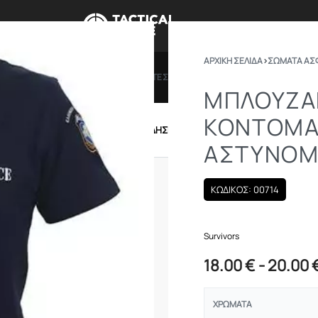
ΑΡΧΙΚΉ ΣΕΛΊΔΑ
›
ΣΩΜΑΤΑ ΑΣ
ΠΡΟΣΦΟΡΕΣ
ΔΩΡΟΚΑΡΤΕΣ
BRANDS
ΠΟΙΟ
ΜΠΛΟΥΖΆ
ΚΟΝΤΟΜΆ
IRSOFT
ΕΝΔΥΣΗ – ΥΠΟΔΗΣΗ
ΕΞΟΠΛΙΣΜΟΣ
ΑΣΤΥΝΟΜ
ΚΩΔΙΚΟΣ: 00714
Survivors
18.00
€
20.00
ΧΡΏΜΑΤΑ