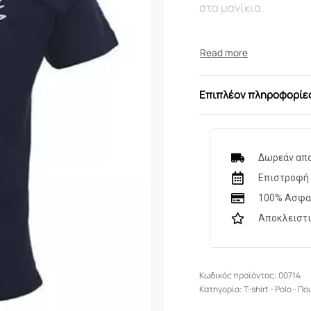
στα μανίκια.
Επιπλέον πληροφορίε
Δωρεάν απο
Επιστροφή 
100% Ασφα
Αποκλειστ
00714
Κατηγορία:
T-shirt - Polo - Π