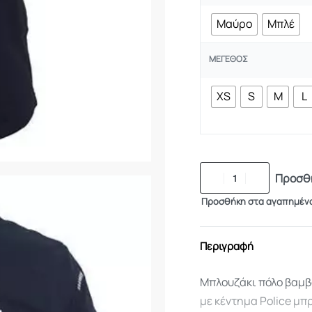
Μαύρο
Μπλέ
ΜΈΓΕΘΟΣ
XS
S
M
L
Προσθή
Προσθήκη στα αγαπημέν
Περιγραφή
Μπλουζάκι πόλο βαμβα
με κέντημα Police μπ