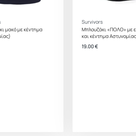
s
Survivors
ι μακό με κέντημα
Μπλουζάκι «ΠΟΛΟ» με 
μίας)
και κέντημα Αστυνομία
19.00
€