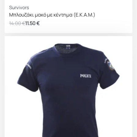
ΚΕΡΔΟΣ 2.50 €
Survivors
Μπλουζάκι μακό με κέντημα (Ε.Κ.Α.Μ.)
14.00
€
11.50
€