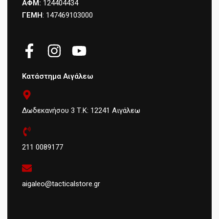
ΑΦΜ:
124404434
ΓΕΜΗ
: 147469103000
Κατάστημα Αιγάλεω
Δωδεκανήσου 3 Τ.Κ: 12241 Αιγάλεω
211 0089177
aigaleo@tacticalstore.gr