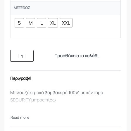
ΜΈΓΕΘΟΣ
S
M
L
XL
XXL
Προσθήκη στο καλάθι
Περιγραφή
Μπλουζάκι μακό βαμβακερό 100% με κέντημα
SECURITY μπρος πίσω