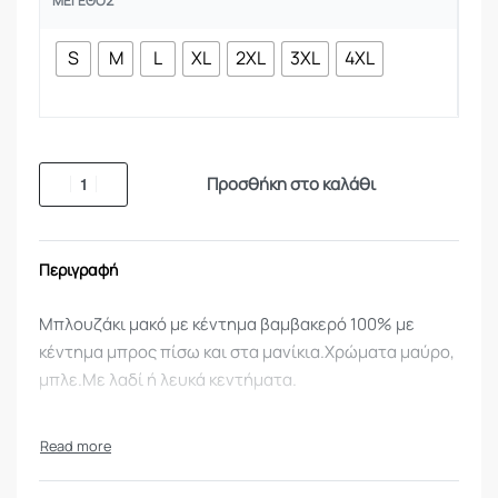
ΜΈΓΕΘΟΣ
S
M
L
XL
2XL
3XL
4XL
Προσθήκη στο καλάθι
Περιγραφή
Μπλουζάκι μακό με κέντημα βαμβακερό 100% με
κέντημα μπρος πίσω και στα μανίκια.Χρώματα μαύρο,
μπλε.Με λαδί ή λευκά κεντήματα.