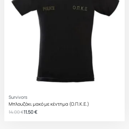
ΚΕΡΔΟΣ 2.50 €
Survivors
Μπλουζάκι μακό με κέντημα (Ο.Π.Κ.Ε.)
14.00
€
11.50
€