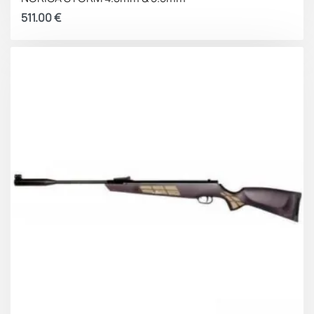
511.00
€