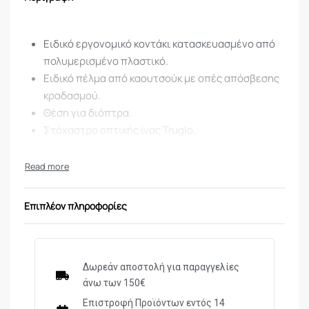
Ειδικό εργονομικό κοντάκι κατασκευασμένο από
πολυμερισμένο πλαστικό.
Ειδικό πέλμα από καουτσούκ με οπές απόσβεσης
κραδασμού.
Θέση για διόπτρα.
Στόχαστρο οπτικής ίνας Truglo.
Τεχνικά Χαρακτηριστικά:
Μηχανισμός: Ελατηρίου
Επιπλέον πληροφορίες
Μήκος: 110 cm
Ενέργεια: 24 J
Διαμέτρημα: 4,5 mm
Βάρος: 2.4 kg
Δωρεάν αποστολή για παραγγελίες
Ταχύτητα: 386 m/s
άνω των 150€
Εγγύηση: 5 έτη
Επιστροφή Προϊόντων εντός 14