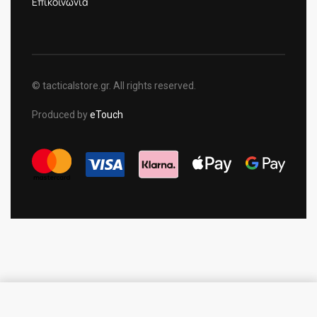
Επικοινωνία
© tacticalstore.gr. All rights reserved.
Produced by
eTouch
SELECT OPTIONS
From
15.00
€