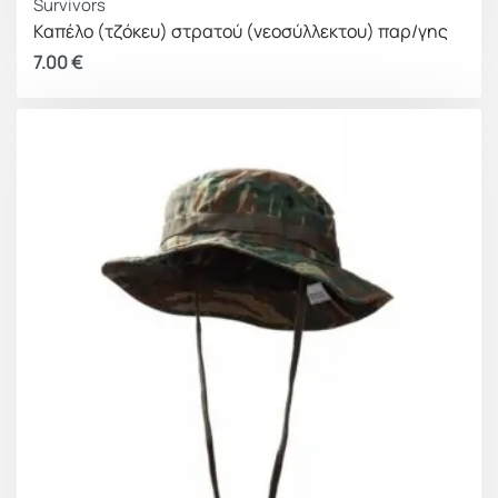
Survivors
Καπέλο (τζόκευ) στρατού (νεοσύλλεκτου) παρ/γης
7.00
€