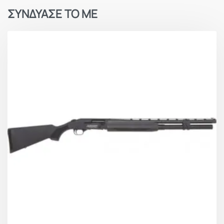
Πλάτος ρίγας κάννης (χιλ.): 8
ΣΥΝΔΥΑΣΕ ΤΟ ΜΕ
Αποθήκη φυσιγγίων: 4+1 φυσιγγίων Εμπεριέχει
μειωτήρα που το μετατρέπει σε 2+1
Κοντάκι: Comfortech 3
Εγγύηση: 10 χρόνια – Προϋπόθεση η καταχώρηση
του όπλου
Πάπια: Comfortech 3
Κλίση κοντακίου: Εναλλάξιμες κλίσεις
Αυλός κάννης (χιλ.): 19.7
Συσφίξεις τσοκ: 5 εναλλάξιμα ( *, **, ***, ****,
***** )
Τύπος Τσοκ: Advanced Impact (A.I.)
Βάση: Αλουμινίου
Σκοπευτικά: Εμπρόσθιο σκοπευτικό οπτικής ίνας
Θαλάμη: 3” – 76mm Magnum
Βάρος (γρ.): 3000