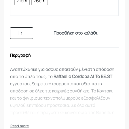
71cm
76cm
Προσθήκη στο καλάθι
Περιγραφή
Αναπτύχθηκε για όσους απαιτούν μέγιστη απόδοση
από το όπλο τους, το
Raffaello Cordoba AI Το BE.ST
εγγυάται εξαιρετική ισορροπία και αξιόπιστη
απόδοση σε όλες τις καιρικές συνθήκες. Το Κοντάκι
και το φινίρισμα τεχνοπολυμερούς εξασφαλίζουν
υψηλού επιπέδου προστασία. Σε όλα αυτά
προστίθεται η πραγματική καινοτομία της Benelli: η
εισαγωγή του Benelli Advanced Impact, ενός
συστήματος που αποτελείται από δύο αδιαχώριστα