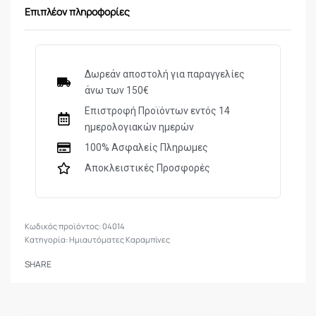
ΔΙΑΜΕΤΡΗΜΑ
C12
Επιπλέον πληροφορίες
ΣΥΣΤΗΜΑ ΑΔΡΑΝΕΙΑΣ
ΜΗΧΑΝΙΣΜΟΣ
ΠΕΡΙΣΤΡΕΦΟΜΕΝΗΣ ΚΕΦΑΛΗΣ
Δωρεάν αποστολή για παραγγελίες
ΜΗΚΟΣ
71cm
άνω των 150€
ΚΑΝΝΗΣ
Επιστροφή Προϊόντων εντός 14
ημερολογιακών ημερών
ΜΗΚΟΣ
76mm
ΘΑΛΑΜΗΣ
100% Ασφαλείς Πληρωμες
Αποκλειστικές Προσφορές
ΤΣΟΚ
5 εσωτερικά κρυογενή
ΚΟNΤΑΚΙ
Ξύλινο
04014
ΠΑΠΙΑ
Ξύλινη
Κατηγορία:
Ημιαυτόματες Καραμπίνες
ΒΑΣΗ
Άσπρη με σκαλίσματα
SHARE
ΠΙΕΣΕΙΣ
1370 bar