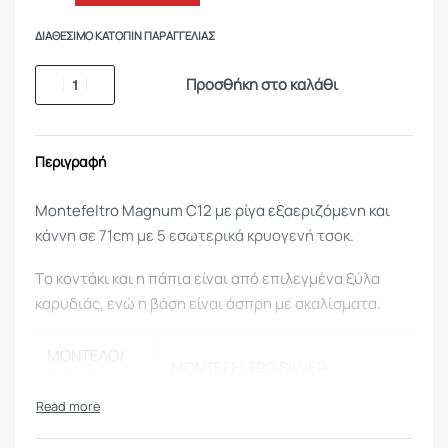
ΔΙΑΘΈΣΙΜΟ ΚΑΤΌΠΙΝ ΠΑΡΑΓΓΕΛΊΑΣ
Προσθήκη στο καλάθι
Περιγραφή
Montefeltro Magnum C12 με ρίγα εξαεριζόμενη και
κάννη σε 71cm με 5 εσωτερικά κρυογενή τσοκ.
Τo κοντάκι και η πάπια είναι από επιλεγμένα ξύλα
καρυδιάς, ενώ η βάση είναι άσπρη με σκαλίσματα.
ΜΟΝΤΕΛΟ/
MONTEFELTRO SILVER
ΤΥΠΟΣ
ΣΕΙΡΑ
MONTEFELTRO