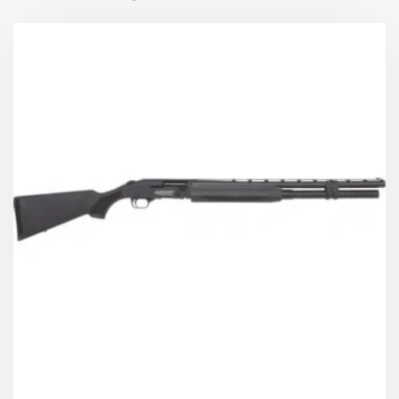
CYL)
Κοντάκι / Πάπια:
Παραλλαγής Camo MAX 7
(τεχνοπολυμερές)
Μήκος κοντακίου:
365 mm
Μηχανισμός:
Σύστημα αδρανείας με σύστημα
ανάκρουσης Progressive Comfort
Χωρητικότητα γεμιστήρα:
Με περιοριστή: 2 φυσίγγια
Χωρίς περιοριστή: 3 φυσίγγια 12/70 ή 12/76
Βάρος:
3100 g (με κάννη 70 cm)
Σκανδάλη:
2.0 kg
Συσκευασία:
100% Plastic-Free χαρτονένια θήκη
Κιτ 5 τσοκ με κλειδί
Κιτ ρύθμισης κλίσης
Σουβλιές για ιμάντα
Λιπαντικό Ben Oil
Εγχειρίδιο χρήσης & εγγύηση