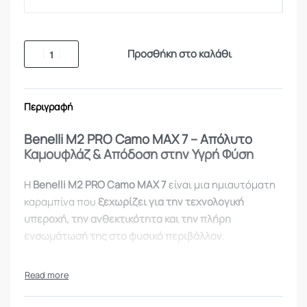
Προσθήκη στο καλάθι
Περιγραφή
Benelli M2 PRO Camo MAX 7 – Απόλυτο
Καμουφλάζ & Απόδοση στην Υγρή Φύση
Η
Benelli M2 PRO Camo MAX 7
είναι μια ημιαυτόματη
καραμπίνα που
ξεχωρίζει για την τεχνολογική
υπεροχή, την ανθεκτικότητα και την πλήρη
ενσωμάτωσή της στο φυσικό περιβάλλον
.
Η παραλλαγή
RealTree MAX 7
προσφέρει τέλεια
απόκρυψη σε
υγροτόπους, βαλτώδη εδάφη και
περιοχές με καλαμιές
, χάρη στον φωτορεαλιστικό