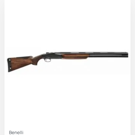
ΤΥΠΟΣ
ΔΙΑΜΕΤΡΗΜΑ
C12
ΜΗΚΟΣ
61cm
ΚΑΝΝΗΣ
ΜΗΚΟΣ
76mm
ΘΑΛΑΜΗΣ
ΤΣΟΚ
3 εσωτερικά τσοκ
ΕΞΟΛΚΕΙΣ
Απλοί
ΣΚΑΝΔΑΛΗ
Ρυθμιζομενη
Ξύλινο με σύστημα Progressive
ΚΟNΤΑΚΙ
Comfort
ΠΑΠΙΑ
Ξύλινη
ΒΑΣΗ
Ergal (κράμα αλουμινίου)
Benelli