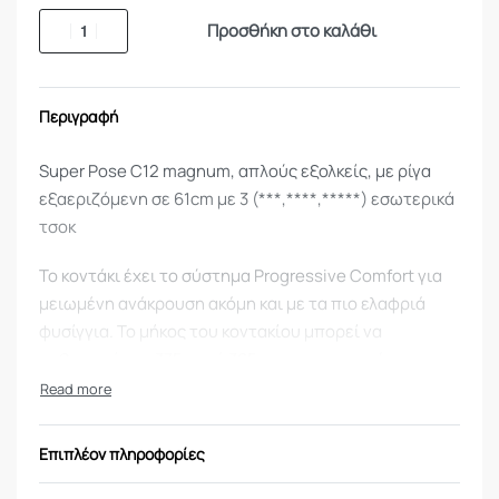
Προσθήκη στο καλάθι
Περιγραφή
Super Pose C12 magnum, απλούς εξολκείς, με ρίγα
εξαεριζόμενη σε 61cm με 3 (***,****,*****) εσωτερικά
τσοκ
Το κοντάκι έχει το σύστημα Progressive Comfort για
μειωμένη ανάκρουση ακόμη και με τα πιο ελαφριά
φυσίγγια. Το μήκος του κοντακίου μπορεί να
ρυθμιστεί στα 375mm ή 365mm για γρηγορότερη
επώμιση. Οι 40 διαφορετικοί συνδυασμοί κλίσεων
επιτρέπουν την τέλεια εφαρμογή σε κάθε σκοπευτή.
Το νέο ατσάλινο σύστημα κλειδώματος του 828U έχει
Επιπλέον πληροφορίες
σχεδιαστεί έτσι ώστε να έχει διάρκεια και να μειώνει
στο ελάχιστο την μηχανική πίεση που ασκείται στη