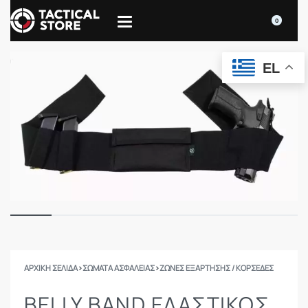
0
EL
ΑΡΧΙΚΉ ΣΕΛΊΔΑ
›
ΣΩΜΑΤΑ ΑΣΦΑΛΕΙΑΣ
›
ΖΏΝΕΣ ΕΞΆΡΤΗΣΗΣ / ΚΟΡΣΈΔΕΣ
BELLY BAND ΕΛΑΣΤΙΚΌΣ