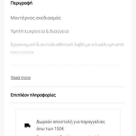
Περιγραφή
Μοντέρνος σχεδιασμός
Υψηλή ευκρίνεια & διαύγεια
Εργονομική & αντιολισθητική λαβή με επικάλυψη από
καουτσούκ
Ιδανικό για συναυλίες, ταξίδια & αθλητικά γεγονότα
Compact & ιδιαίτερα ελαφριά
Συμπεριλαμβάνεται θήκη & λουράκι.
Επιπλέον πληροφορίες
ΜΟΝΤΕΛΟ/ΤΥΠΟΣ
STYLE AB10212
ΜΕΓΕΘΥΝΣΗ
8x
Δωρεάν αποστολή για παραγγελίες
άνω των 150€
ΔΙΑΜΕΤΡΟΣ ΦΑΚΟΥ
21mm