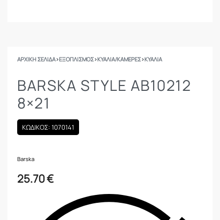
ΑΡΧΙΚΉ ΣΕΛΊΔΑ
›
ΕΞΟΠΛΙΣΜΟΣ
›
ΚΥΆΛΙΑ/ΚΆΜΕΡΕΣ
›
ΚΥΆΛΙΑ
BARSKA STYLE AB10212
8×21
ΚΩΔΙΚΟΣ: 1070141
Barska
25.70
€