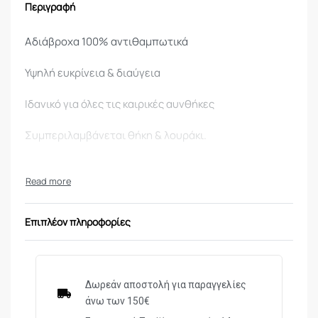
Περιγραφή
Αδιάβροχα 100% αντιθαμπωτικά
Υψηλή ευκρίνεια & διαύγεια
Ιδανικό για όλες τις καιρικές αυνθήκες
Συμπεριλαμβάνεται θήκη & λουράκι.
ΜΟΝΤΕΛΟ/ΤΥΠΟΣ
ΑΒ12678 EMBARK
ΜΕΓΕΘΥΝΣΗ
10x
Επιπλέον πληροφορίες
ΔΙΑΜΕΤΡΟΣ ΦΑΚΟΥ
26mm
ΑΔΙΑΒΡΟΧΑ
ΝΑΙ
ΤΥΠΟΣ ΠΡΙΣΜΑΤΟΣ
Roof
Δωρεάν αποστολή για παραγγελίες
άνω των 150€
ΕΠΙΣΤΡΩΣΗ ΦΑΚΩΝ
ΒΚ-4 Πολλαπλή