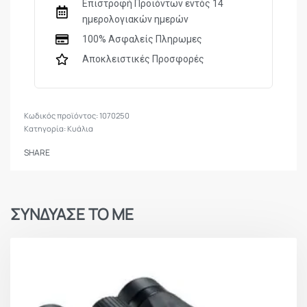
Επιστροφή Προϊόντων εντός 14
ημερολογιακών ημερών
ΟΠΤΙΚΟ ΕΥΡΟΣ (ΣΤΑ 1000m)
119m
100% Ασφαλείς Πληρωμες
ΒΑΡΟΣ
295gr
Αποκλειστικές Προσφορές
1070250
Κατηγορία:
Κυάλια
SHARE
ΣΥΝΔΥΑΣΕ ΤΟ ΜΕ