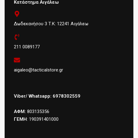
Κατάστημα Αιγάλεω
Δωδεκανήσου 3 Τ.Κ: 12241 Αιγάλεω
211 0089177
aigaleo@tacticalstore.gr
Viber/ Whatsapp: 6978302559
ΑΦΜ:
803135356
ΓΕΜΗ
: 190391401000