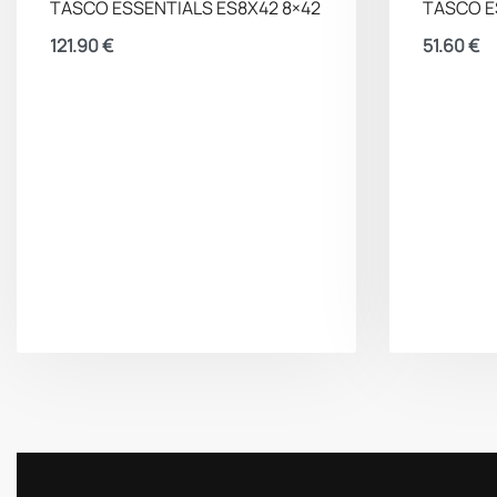
TASCO ESSENTIALS ES8X42 8×42
TASCO E
121.90
€
51.60
€