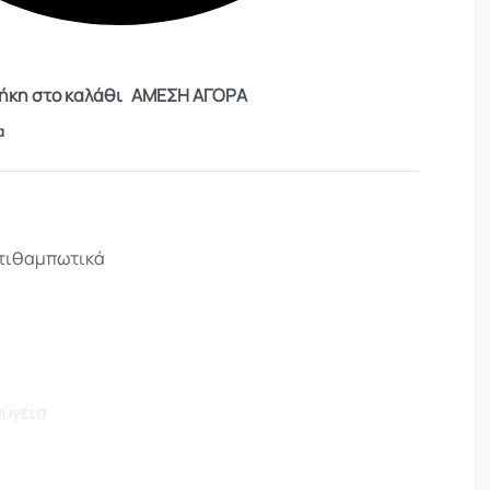
κη στο καλάθι
ΑΜΕΣΗ ΑΓΟΡΑ
α
ντιθαμπωτικά
αύγεια
 παρατήρηση & παρατήρηση άστρων