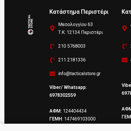
Κατάστημα Περιστέρι
Κα
Μεσολογγίου 63
Τ.Κ: 12134 Περιστέρι
210 5768003
211 2181336
info@tacticalstore.gr
Vibe
Viber/ Whatsapp:
697
6978302559
ΑΦΜ
ΑΦΜ:
124404434
ΓΕΜ
ΓΕΜΗ
: 147469103000