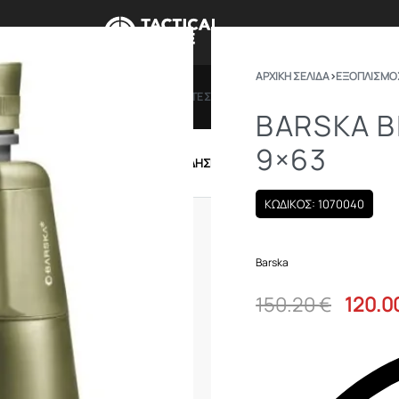
ΑΡΧΙΚΉ ΣΕΛΊΔΑ
›
ΕΞΟΠΛΙΣΜΟ
ΠΡΟΣΦΟΡΕΣ
ΔΩΡΟΚΑΡΤΕΣ
BRANDS
ΠΟΙΟ
BARSKA B
9×63
IRSOFT
ΕΝΔΥΣΗ – ΥΠΟΔΗΣΗ
ΕΞΟΠΛΙΣΜΟΣ
ΚΩΔΙΚΟΣ: 1070040
Barska
150.20
€
120.0