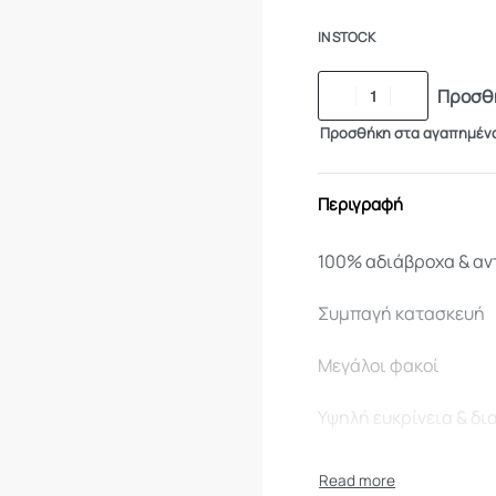
IN STOCK
Προσθή
Προσθήκη στα αγαπημέν
Περιγραφή
100% αδιάβροχα & α
Συμπαγή κατασκευή
Μεγάλοι φακοί
Υψηλή ευκρίνεια & δι
Ιδανικά για επίγεια