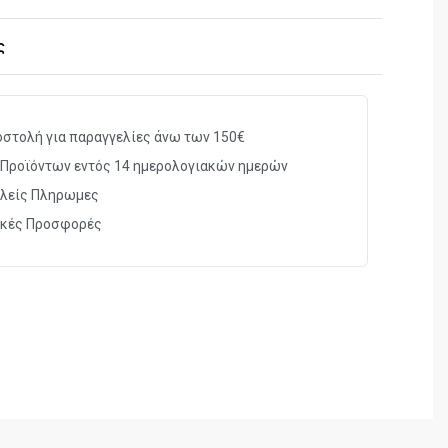
γονομική λαβή για σταθερότερο κράτημα
ς
ήκη & λουράκι.
BLACKHAWK AB11188
στολή για παραγγελίες άνω των 150€
Προϊόντων εντός 14 ημερολογιακών ημερών
9x
λείς Πληρωμες
63mm
ικές Προσφορές
ΝΑΙ
Roof
BK-7 Πλήρης-Πολλαπλή
Α 1000m)
91m
1.200gr