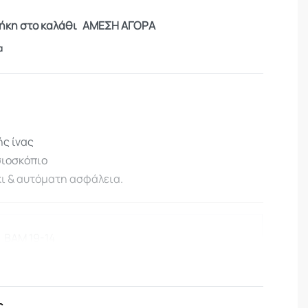
κη στο καλάθι
ΑΜΕΣΗ ΑΓΟΡΑ
α
ής ίνας
σιοσκόπιο
ι & αυτόματη ασφάλεια.
BAM 19-14
4,5mm
ς