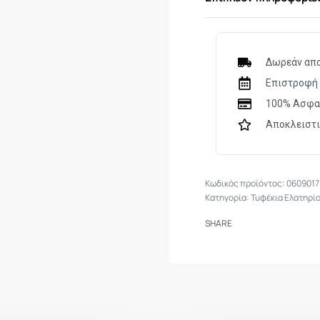
ΜΗΧΑΝΙΣΜΟΣ
ΚΟNΤΑΚΙ
ΒΑΡΟΣ
Δωρεάν απο
Επιστροφή 
ΜΗΚΟΣ ΟΠΛΟΥ
100% Ασφα
ΤΑΧΥΤΗΤΑ
Αποκλειστ
ΕΙΔΟΣ
ΒΛΗΜΑΤΟΣ
0609017
Κατηγορία:
Τυφέκια Ελατηρί
ΑΛΛΑ
SHARE
ΧΑΡΑΚΤΗΡΙΣΤΙΚΑ