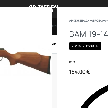
ΑΡΧΙΚΉ ΣΕΛΊΔΑ
›
ΑΕΡΟΒΟΛΑ -
ΠΡΟΣΦΟΡΕΣ
ΔΩΡΟΚΑΡΤΕΣ
BRANDS
ΠΟΙΟ
BAM 19-1
IRSOFT
ΕΝΔΥΣΗ – ΥΠΟΔΗΣΗ
ΕΞΟΠΛΙΣΜΟΣ
ΚΩΔΙΚΟΣ: 0609017
Bam
154.00
€