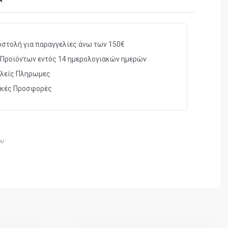
ΜΕ ΕΛΑΤΗΡΙΟ
Ξύλινο
2.900kgr
στολή για παραγγελίες άνω των 150€
Προϊόντων εντός 14 ημερολογιακών ημερών
108cm
λείς Πληρωμες
305m/s
ικές Προσφορές
ΜΟΛΥΒΔΙΝΑ (ΔΙΑΒΟΛΟ)
ου
Στόχαστρο οπτικής ίνας, ρυθμιζόμενο
κλισιοσκόπιο, αμφιδέξιο κοντάκι & αυτόματη
ασφάλεια.