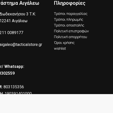
τάστημα Αιγάλεω
Πληροφορίες
Τρόποι παραγγελίας
Δωδεκανήσου 3 Τ.Κ:
Τρόποι πληρωμής
12241 Αιγάλεω
Τρόποι αποστολής
Πολιτική επιστροφών
211 0089177
Πολιτική απορρήτου
Όροι χρήσης
aigaleo@tacticalstore.gr
wishlist
r/ Whatsapp:
8302559
:
803135356
Η
: 190391401000
154.00
€