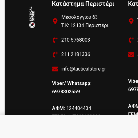
Κατάστημα Περιστέρι
Κα
Μεσολογγίου 63
Τ.Κ: 12134 Περιστέρι
210 5768003
211 2181336
info@tacticalstore.gr
Vibe
Viber/ Whatsapp:
697
6978302559
ΑΦΜ
ΑΦΜ:
124404434
ΓΕΜ
ΓΕΜΗ
: 147469103000
BAM 19-14 4.5mm