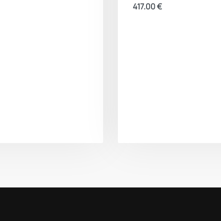
417.00
€