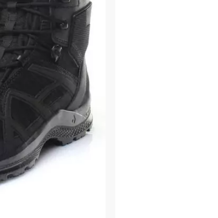
διαθέτουν μια έξυπνη
προστατεύει από το 
πρακτικό φερμουάρ σ
την πολύ γρήγορη εφ
Οι αρβύλες ασφαλείας 
είναι κατασκευασμέν
ύφασμα μικροϊνών, π
αφού δεν περιέχουν σε
αντιστατικές, εξαιρε
επιφάνειες όπως ανο
δαπέδων.
Χαρακτηριστικά
Ανθεκτικά και ελ
εν ώρα υπηρεσίας
Αντικραδασμικός