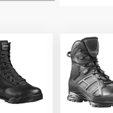
ιδρώτα, στεγνών
και αποτρέπει τι
βακτήρια
Pronation Support
σταθερότητα και
Διασκορπίζει τη 
του ημιάρβυλου
Διαπνέουσα κλιμα
παρέχουν άνεση σ
Ειδικό σύστημα γ
άψογη και άνετη
Τεχνολογία Dynaf
μεταφέρει τις δυ
πίεση στο πόδι κ
Σόλα ενωμένη με 
έγχυσης (Injecti