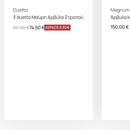
Duetto
Magnum
3 duetto Μαύρη Αρβύλα Στρατού
Άρβυλο 
150.00
€
80.00
€
74.50
€
ΚΕΡΔΟΣ 5.50 €