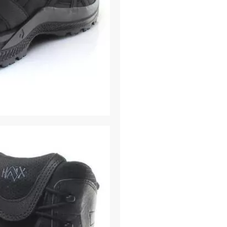
σταθεροποίησης για 
επιφάνειες και απορ
όπως πέτρες. Το τρίτ
και προσφέρει άνετο
κάθε βήμα.
Σχεδιασμένη για βέλ
εξαιρετική αντιολισ
επιφάνειες αλλά και 
δρόμους χάρη στη δι
καουτσούκ που χρησι
Το ειδικό σύστημα γι
άψογη και άνετη εφαρ
τεχνολογία Dynafram
δυνάμεων έλξης που 
προστατεύει το πίσω
Στο επάνω μέρος των 