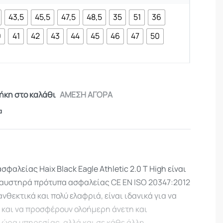
43,5
45,5
47,5
48,5
35
51
36
0
41
42
43
44
45
46
47
50
κη στο καλάθι
ΑΜΕΣΗ ΑΓΟΡΑ
α
αλείας Haix Black Eagle Athletic 2.0 T High είναι
 αυστηρά πρότυπα ασφαλείας CE EN ISO 20347:2012
ανθεκτικά και πολύ ελαφριά, είναι ιδανικά για να
και να προσφέρουν ολοήμερη άνετη και
 ώρα υπηρεσίας, αλλά και σε κάθε άλλη