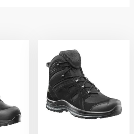
ει γρήγορα προσφέροντας αντιβακτηριακή δράση
ς δυσάρεστες οσμές που προκαλούνται από
 και Stabilizer για επιπλέον στήριξη και
 αποφυγή τραυματισμών των αστραγάλων
θερμότητα και δεν την εγκλωβίζει στο εσωτερικό
τική φόδρα και τεχνολογία Climate System
ε όλες τις κλιματικές συνθήκες
ια το γρήγορο δέσιμο των κορδονιών προσφέρει
 ολοήμερη εφαρμογή
rame που καλύπτει τη μεσαία περιοχή του ποδιού,
νάμεις έλξης από τα κορδόνια για να μην υπάρχει
αι κρατά σταθερό το πίσω μέρος του ποδιού
το υπόλοιπο παπούτσι με την περίτεχνη μέθοδο
on), εκμηδενίζει τις πιθανότητες αποκόλλησης από