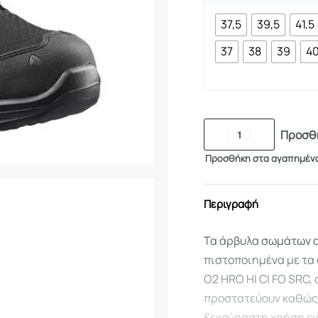
37,5
39,5
41,5
37
38
39
4
Προσθή
Προσθήκη στα αγαπημέν
Περιγραφή
Τα άρβυλα σωμάτων ασφ
πιστοποιημένα με τα
O2 HRO HI CI FO SRC, 
προστατεύουν καθώς 
ξεκούραστη χρήση εν