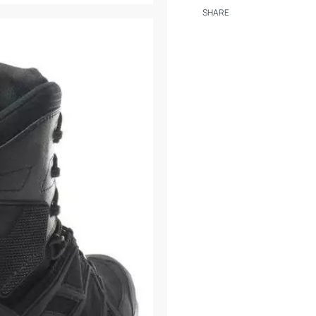
σταθερότητα για την
SHARE
Η σόλα που διαθέτουν 
T High είναι ενωμένη
τεχνική της έγχυσης 
μέθοδος αυτή εκμηδε
το παπούτσι. Αποτελε
τους, με το κάθε ένα
καθιστώντας τον Γερμ
τέτοιου είδους σόλας
Το εξωτερικό μέρος τ
ανθεκτική σύνθεση κα
νερού, είναι ανθεκτικ
παρέχει μόνωση από το
σε θερμοκρασίες 300
μέρος είναι ένα στρ