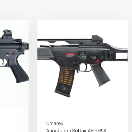
Umarex
Απομίμηση Softair AEG Η&Κ