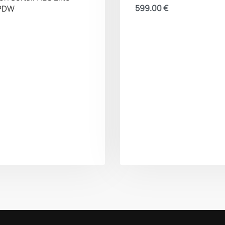
599.00
€
-PDW