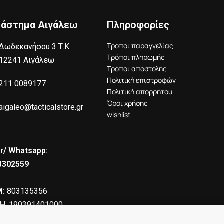
τάστημα Αιγάλεω
Πληροφορίες
Τρόποι παραγγελίας
Δωδεκανήσου 3 Τ.Κ:
Τρόποι πληρωμής
12241 Αιγάλεω
Τρόποι αποστολής
Πολιτική επιστροφών
211 0089177
Πολιτική απορρήτου
Όροι χρήσης
aigaleo@tacticalstore.gr
wishlist
r/ Whatsapp:
8302559
:
803135356
Η
: 190391401000