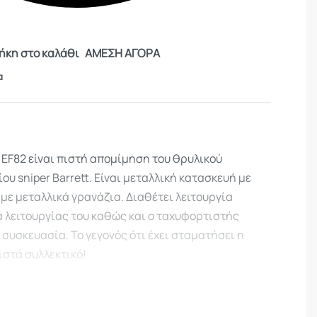
κη στο καλάθι
ΑΜΕΣΗ ΑΓΟΡΑ
α
ce EF82 είναι πιστή απομίμηση του θρυλικού
ου sniper Barrett. Είναι μεταλλική κατασκευή με
με μεταλλικά γρανάζια. Διαθέτει λειτουργία
α λειτουργίας του καθώς και ο ταχυφορτιστής
συσκευασία. Το γεγονός ότι έχει σταματήσει η
ιστά συλλεκτικό!
ίας η εικονιζόμενη διόπτρα δεν διατίθεται.