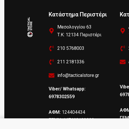
Κατάστημα Περιστέρι
Κα
Μεσολογγίου 63
Τ.Κ: 12134 Περιστέρι
210 5768003
211 2181336
info@tacticalstore.gr
Vibe
Viber/ Whatsapp:
697
6978302559
ΑΦΜ
ΑΦΜ:
124404434
ΓΕΜ
ΓΕΜΗ
: 147469103000