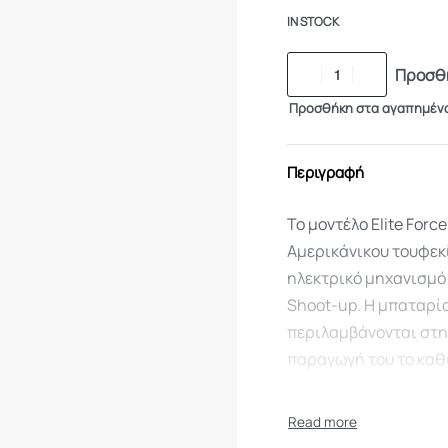
IN STOCK
Προσθή
Προσθήκη στα αγαπημέν
Περιγραφή
Το μοντέλο Elite For
Αμερικάνικου τουφεκί
ηλεκτρικό μηχανισμό 
Shoot-up. Η μπαταρί
περιλαμβάνονται στη 
παραγωγή του το καθ
Λόγω της Ελλ.νομοθεσ