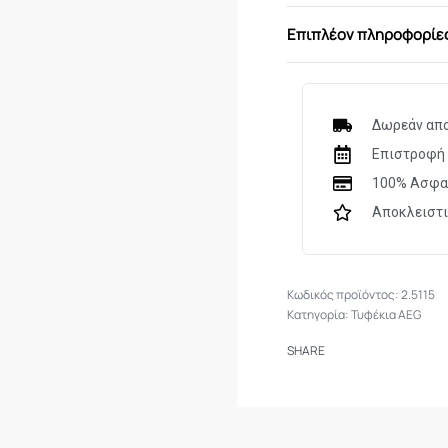
Τεχνικά Χαρακτηριστ
Επιπλέον πληροφορίε
Ολικό μήκος 1445
Βάρος 6200γρ
Ταχύτητα 130m/s
Δωρεάν απο
Επιστροφή 
100% Ασφα
Αποκλειστ
2.5115
Κατηγορία:
Τυφέκια AEG
SHARE