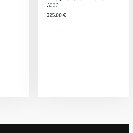
G36C
325.00
€