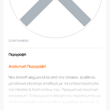
ΕΞΑΝΤΛΗΜΈΝΟ
Περιγραφή
Αναλυτική Περιγραφή
Νέο Airsoft aeg μοντέλο από την Umarex. Διαθέτει
μεταλλικό κλείστρο σταθερό με τα γνήσια λογότυπα
της Heckler & Koch επάνω του. Πραγματικά ποιοτική
κατασκευή. Το ξεχωριστό design του παραπέμπτει με
απόλυτη ακρίβεια στο αληθινό πυροβόλο μοντέλο. Ο
αποσπώμενος ισοζυγιστήρας του με look σιγαστήρα