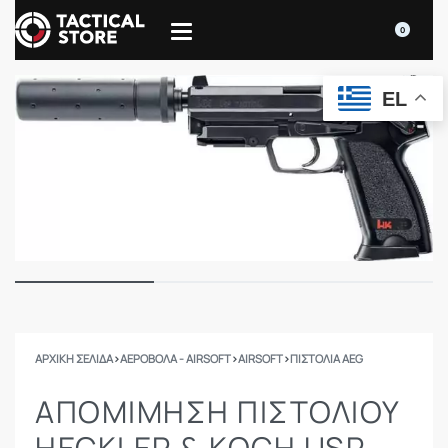
0
EL
ΑΡΧΙΚΉ ΣΕΛΊΔΑ
›
ΑΕΡΟΒΟΛΑ - AIRSOFT
›
AIRSOFT
›
ΠΙΣΤΌΛΙΑ AEG
ΑΠΟΜΊΜΗΣΗ ΠΙΣΤΟΛΊΟΥ
HECKLER & KOCH USP