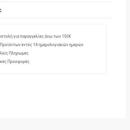
ς
στικά
6mm BBs Πλαστικά
στολή για παραγγελίες άνω των 150€
Αερίου Gas
Προϊόντων εντός 14 ημερολογιακών ημερών
λείς Πληρωμες
στήρα
13 βολών
ικές Προσφορές
100m/sec
1 Joule
152χιλ.
391γρ