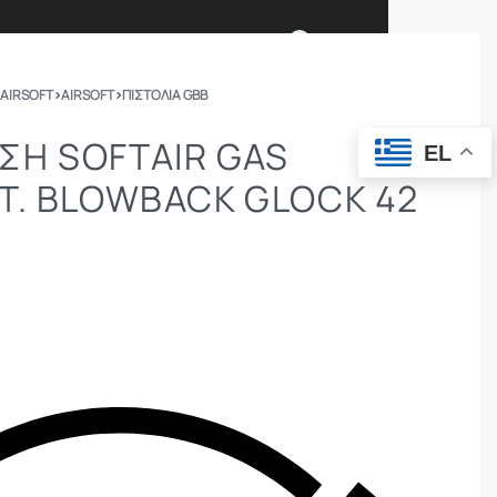
0
 AIRSOFT
›
AIRSOFT
›
ΠΙΣΤΌΛΙΑ GBB
Ι ΕΙΜΑΣΤΕ
ΕΠΙΚΟΙΝΩΝΙΑ
Η SOFTAIR GAS
EL
Τ. BLOWBACK GLOCK 42
ΣΩΜΑΤΑ ΑΣΦΑΛΕΙΑΣ
OUTDOOR