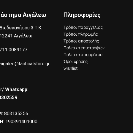
τάστημα Αιγάλεω
Πληροφορίες
Τρόποι παραγγελίας
Δωδεκανήσου 3 Τ.Κ:
Τρόποι πληρωμής
12241 Αιγάλεω
Τρόποι αποστολής
Πολιτική επιστροφών
211 0089177
Πολιτική απορρήτου
Όροι χρήσης
aigaleo@tacticalstore.gr
wishlist
r/ Whatsapp:
8302559
:
803135356
Η
: 190391401000