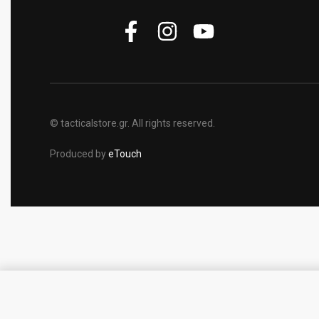
© tacticalstore.gr. All rights reserved.
Produced by
eTouch
Απομίμηση Softair GAS πιστ.μοντ