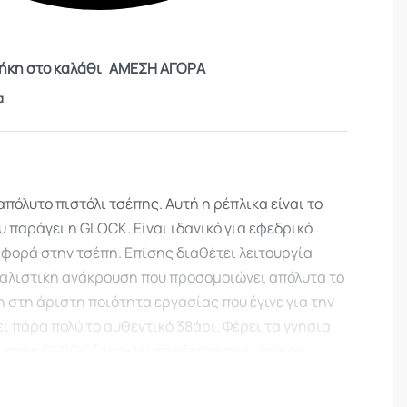
κη στο καλάθι
ΑΜΕΣΗ ΑΓΟΡΑ
α
απόλυτο πιστόλι τσέπης. Αυτή η ρέπλικα είναι το
υ παράγει η GLOCK. Είναι ιδανικό για εφεδρικό
ταφορά στην τσέπη. Επίσης διαθέτει λειτουργία
αλιστική ανάκρουση που προσομοιώνει απόλυτα το
η στη άριστη ποιότητα εργασίας που έγινε για την
ι πάρα πολύ το αυθεντικό 38άρι. Φέρει τα γνήσια
ωστης GLOCK (αποκλειστικότητα της Umarex
διαθέτει ρυθμιζόμενη λειτουργία shoot-up που
 ακρίβεια της κάθε βολής.