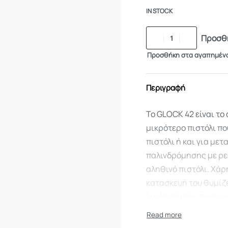
IN STOCK
Προσθή
Προσθήκη στα αγαπημέν
Περιγραφή
Το GLOCK 42 είναι το 
μικρότερο πιστόλι πο
πιστόλι ή και για με
παλινδρόμησης με ρε
αληθινό πιστόλι. Χάρ
κατασκευή του θυμίζε
λογότυπα της πασίγν
Παγκοσμίως). Τέλος 
εξυπηρετεί πολύ στην