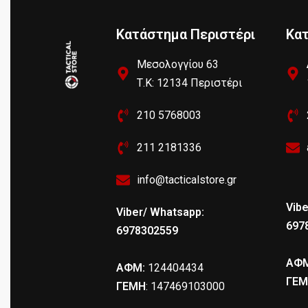
Κατάστημα Περιστέρι
Κα
Μεσολογγίου 63
Τ.Κ: 12134 Περιστέρι
210 5768003
211 2181336
info@tacticalstore.gr
Vibe
Viber/ Whatsapp:
697
6978302559
ΑΦΜ
ΑΦΜ:
124404434
ΓΕΜ
ΓΕΜΗ
: 147469103000