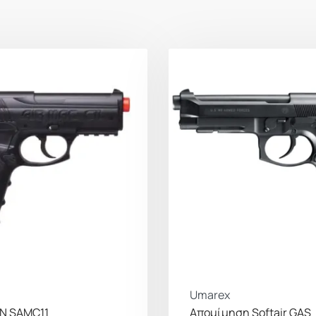
Umarex
N SAMC11
Απομίμηση Softair GAS