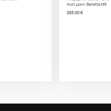
πιστ.μοντ. Beretta M9
293.00
€