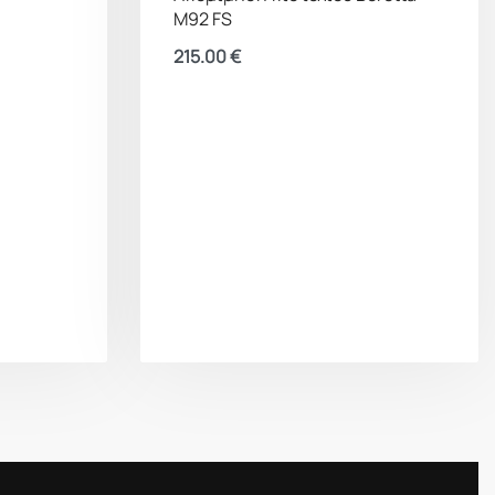
M92 FS
215.00
€