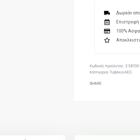
Χωρητικότητα Γεμι
Δωρεάν απο
Ασφάλεια
Επιστροφή 
100% Ασφα
Λειτουργία Shoot u
Αποκλειστ
Σκοπευτικά
Ενέργεια
2.5870X
Κατηγορία:
Τυφέκια AEG
Ταχύτητα
SHARE
Ολικό Μήκος
Βάρος