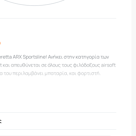
ή
eretta ARX Sportsline! Ανήκει στην κατηγορία των
t και απευθύνεται σε όλους τους φιλόδοξους airsoft
α του περιλαμβάνει μπαταρία, και φορτιστή.
στικά
6mm BBs Πλαστικά
ς
Μπαταρία