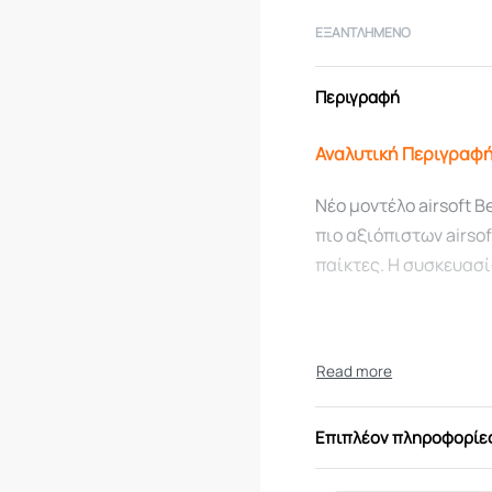
ΕΞΑΝΤΛΗΜΈΝΟ
Περιγραφή
Αναλυτική Περιγραφ
Νέο μοντέλο airsoft B
πιο αξιόπιστων airsof
παίκτες. Η συσκευασί
Τεχνικά Χαρακτηρι
Διαμέτρημα
Επιπλέον πληροφορίε
Πηγή Ενέργειας