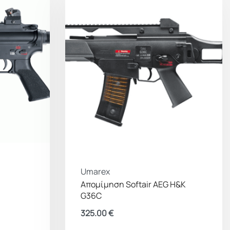
Umarex
Απομίμηση Softair AEG Η&Κ
G36C
325.00
€