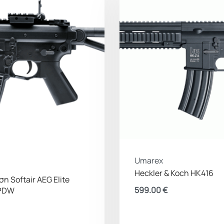
Umarex
Heckler & Koch HK416
η Softair AEG Elite
599.00
€
-PDW