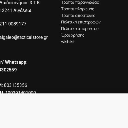
Τρόποι παραγγελίας
Δωδεκανήσου 3 Τ.Κ:
Τρόποι πληρωμής
12241 Αιγάλεω
Τρόποι αποστολής
Πολιτική επιστροφών
211 0089177
Πολιτική απορρήτου
Όροι χρήσης
aigaleo@tacticalstore.gr
wishlist
r/ Whatsapp:
8302559
:
803135356
Η
: 190391401000
a ARX Sportsline