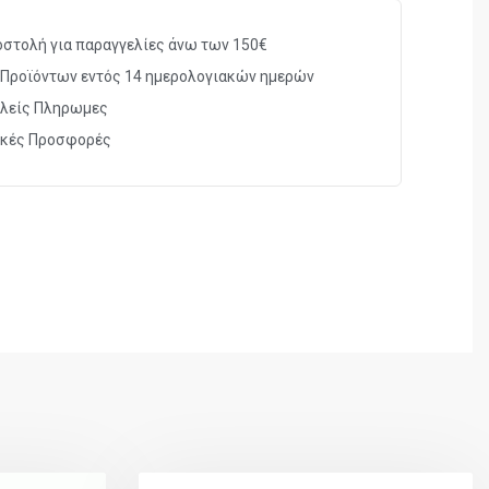
στήρα
300 βολών
στολή για παραγγελίες άνω των 150€
Ασφάλεια σκανδάλης
Προϊόντων εντός 14 ημερολογιακών ημερών
λείς Πληρωμες
p
Διαθέσιμη ρυθμιζόμενη
ικές Προσφορές
Πλήρως Ρυθμιζόμενα
1 Joule
65m/sec
800χιλ.
2425γρ