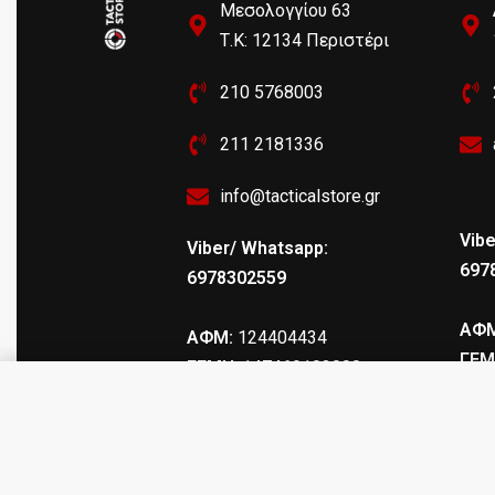
Μεσολογγίου 63
Τ.Κ: 12134 Περιστέρι
210 5768003
211 2181336
info@tacticalstore.gr
Vibe
Viber/ Whatsapp:
697
6978302559
ΑΦΜ
ΑΦΜ:
124404434
ΓΕΜ
ΓΕΜΗ
: 147469103000
Απομίμηση οπλοπολυβόλου Berett